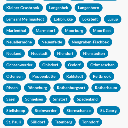
Kleiner Grasbrook
Langenbek
Langenhorn
Lemsahl Mellingstedt
Lohbrügge
Lokstedt
Lurup
Marienthal
Marmstorf
Moorburg
Moorfleet
Neuallermöhe
Neuenfelde
Neugraben-Fischbek
Neuland
Neustadt
Niendorf
Nienstedten
Ochsenwerder
Ohlsdorf
Osdorf
Othmarschen
Ottensen
Poppenbüttel
Rahlstedt
Reitbrook
Rissen
Rönneburg
Rothenburgsort
Rotherbaum
Sasel
Schnelsen
Sinstorf
Spadenland
Steilshoop
Steinwerder
Sternschanze
St. Georg
St. Pauli
Sülldorf
Tatenberg
Tonndorf