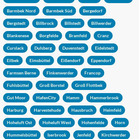
Barmbek Nord
Barmbek Süd
Bergedorf
Bergstedt
Billbrock
Billstedt
Billwerder
Blankenese
Borgfelde
Bramfeld
Cranz
Curslack
Dulsberg
Duvenstedt
Eidelstedt
Eilbek
Eimsbüttel
Eißendorf
Eppendorf
Farmsen Berne
Finkenwerder
Francop
Fuhlsbüttel
Groß Borstel
Groß Flottbek
Gut Moor
HafenCity
Hamm
Hammerbrook
Harburg
Harvestehude
Hausbruch
Heimfeld
Hoheluft Ost
Hoheluft West
Hohenfelde
Horn
Hummelsbüttel
Iserbrook
Jenfeld
Kirchwerder