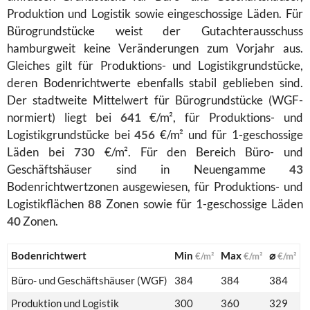
Produktion und Logistik sowie eingeschossige Läden. Für
Bürogrundstücke weist der Gutachterausschuss
hamburgweit keine Veränderungen zum Vorjahr aus.
Gleiches gilt für Produktions- und Logistikgrundstücke,
deren Bodenrichtwerte ebenfalls stabil geblieben sind.
Der stadtweite Mittelwert für Bürogrundstücke (WGF-
normiert) liegt bei
641
€/m², für Produktions- und
Logistikgrundstücke bei
456
€/m² und für 1-geschossige
Läden bei
730
€/m². Für den Bereich Büro- und
Geschäftshäuser sind in Neuengamme
43
Bodenrichtwertzonen ausgewiesen, für Produktions- und
Logistikflächen
88
Zonen sowie für 1-geschossige Läden
40
Zonen.
Bodenrichtwert
Min
Max
⌀
€/m²
€/m²
€/m²
Büro- und Geschäftshäuser (WGF)
384
384
384
Produktion und Logistik
300
360
329