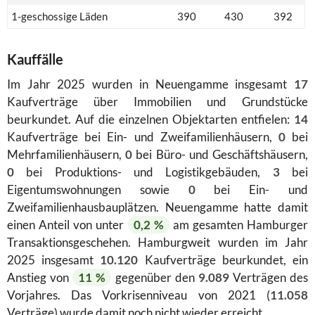
1-geschossige Läden
390
430
392
Kauffälle
Im Jahr 2025 wurden in Neuengamme insgesamt
17
Kaufverträge über Immobilien und Grundstücke
beurkundet. Auf die einzelnen Objektarten entfielen:
14
Kaufverträge bei Ein- und Zweifamilienhäusern,
0
bei
Mehrfamilienhäusern,
0
bei Büro- und Geschäftshäusern,
0
bei Produktions- und Logistikgebäuden,
3
bei
Eigentumswohnungen sowie
0
bei Ein- und
Zweifamilienhausbauplätzen. Neuengamme hatte damit
einen Anteil von unter
0,2 %
am gesamten Hamburger
Transaktionsgeschehen. Hamburgweit wurden im Jahr
2025 insgesamt
10.120
Kaufverträge beurkundet, ein
Anstieg von
11 %
gegenüber den
9.089
Verträgen des
Vorjahres. Das Vorkrisenniveau von 2021 (
11.058
Verträge) wurde damit noch nicht wieder erreicht.