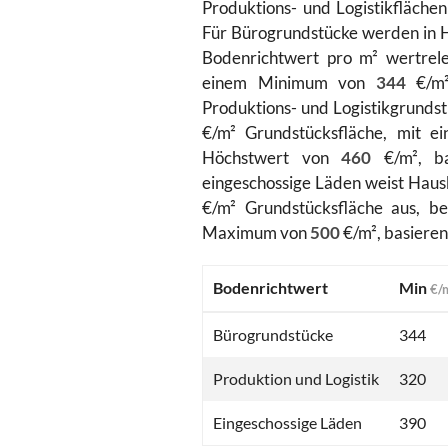
Produktions- und Logistikfläche
Für Bürogrundstücke werden in
Bodenrichtwert pro m² wertrel
einem Minimum von
344
€/m²
Produktions- und Logistikgrundst
€/m² Grundstücksfläche, mit 
Höchstwert von
460
€/m², b
eingeschossige Läden weist Haus
€/m² Grundstücksfläche aus, 
Maximum von
500
€/m², basiere
Bodenrichtwert
Min
€/
Bürogrundstücke
344
Produktion und Logistik
320
Eingeschossige Läden
390