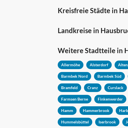
Kreisfreie Städte in H
Landkreise in Hausbru
Weitere Stadtteile in
Allermöhe
Alsterdorf
Alte
Barmbek Nord
Barmbek Süd
Bramfeld
Cranz
Curslack
Farmsen Berne
Finkenwerder
Hamm
Hammerbrook
Harb
Hummelsbüttel
Iserbrook
J