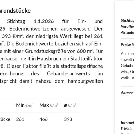
Grundstücke
m Stichtag
1.1.2026
für Ein- und
Stichtag
Veröffen
25
Bodenrichtwertzonen ausgewiesen. Der
Aktualis
t
393
€/m², der niedrigste Wert liegt bei
261
². Die Bodenrichtwerte beziehen sich auf Ein-
Preise 
e mit einer Grundstücksgröße von
600
m². Für
Auskunf
enhäusern gilt in Hausbruch ein Stadtteilfaktor
soweit 
98
. Dieser Faktor fließt als stadtteilspezifische
Gebühr
wird, G
erechnung des Gebäudesachwerts im
weitere
ntspricht damit nahezu dem hamburgweiten
Adresse
Min
Max
⌀
€/m²
€/m²
€/m²
tücke
261
466
393
Internet
E-Mail: