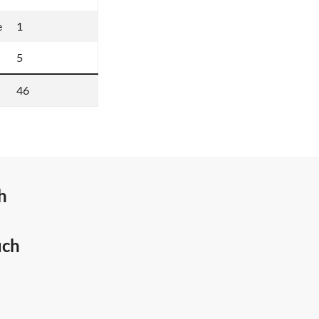
e
1
5
46
h
uch