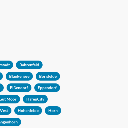
tstadt
Bahrenfeld
Blankenese
Borgfelde
l
Eißendorf
Eppendorf
Gut Moor
HafenCity
West
Hohenfelde
Horn
angenhorn