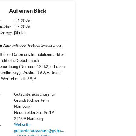
Auf einen Blick
:
1.1.2026
tlicht:
1.5.2026
ierung:
jährlich
für Auskunft über Gutachterausschuss:
t über Daten des Immobilienmarktes,
nicht eine Gebühr nach
enordnung (Nummer 12.3.2) erhoben
rundbetrag je Auskunft 69,-€. Jeder
 Wert ebenfalls 69,-€.
:
Gutachterausschuss für 
Grundstückwerte in 
Hamburg

Neuenfelder Straße 19

21109 Hamburg
:
Webseite
gutachterausschuss@gv.hamburg.de