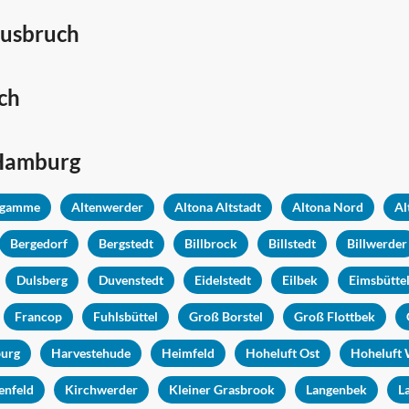
ausbruch
ch
Hamburg
ngamme
Altenwerder
Altona Altstadt
Altona Nord
Al
Bergedorf
Bergstedt
Billbrock
Billstedt
Billwerder
Dulsberg
Duvenstedt
Eidelstedt
Eilbek
Eimsbütte
Francop
Fuhlsbüttel
Groß Borstel
Groß Flottbek
urg
Harvestehude
Heimfeld
Hoheluft Ost
Hoheluft 
enfeld
Kirchwerder
Kleiner Grasbrook
Langenbek
L