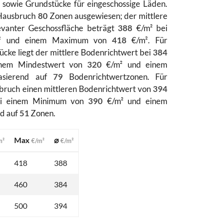
n sowie Grundstücke für eingeschossige Läden.
 Hausbruch
80
Zonen ausgewiesen; der mittlere
evanter Geschossfläche beträgt
388
€/m² bei
 und einem Maximum von
418
€/m². Für
ücke liegt der mittlere Bodenrichtwert bei
384
einem Mindestwert von
320
€/m² und einem
asierend auf
79
Bodenrichtwertzonen. Für
bruch einen mittleren Bodenrichtwert von
394
bei einem Minimum von
390
€/m² und einem
nd auf
51
Zonen.
Max
⌀
m²
€/m²
€/m²
418
388
460
384
500
394