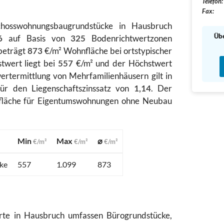
Telefon:
Fax:
chosswohnungsbaugrundstücke in Hausbruch
Übe
6
auf Basis von
325
Bodenrichtwertzonen
beträgt
873
€/m² Wohnfläche bei ortstypischer
twert liegt bei
557
€/m² und der Höchstwert
ertermittlung von Mehrfamilienhäusern gilt in
für den Liegenschaftszinssatz von
1,14
. Der
nfläche für Eigentumswohnungen ohne Neubau
Min
Max
⌀
€/m²
€/m²
€/m²
ke
557
1.099
873
rte in Hausbruch umfassen Bürogrundstücke,