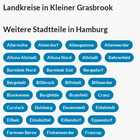
Landkreise in Kleiner Grasbrook
Weitere Stadtteile in
Hamburg
Allermöhe
Alsterdorf
Altengamme
Altenwerder
Altona Altstadt
Altona Nord
Altstadt
Bahrenfeld
Barmbek Nord
Barmbek Süd
Bergedorf
Bergstedt
Billbrock
Billstedt
Billwerder
Blankenese
Borgfelde
Bramfeld
Cranz
Curslack
Dulsberg
Duvenstedt
Eidelstedt
Eilbek
Eimsbüttel
Eißendorf
Eppendorf
Farmsen Berne
Finkenwerder
Francop