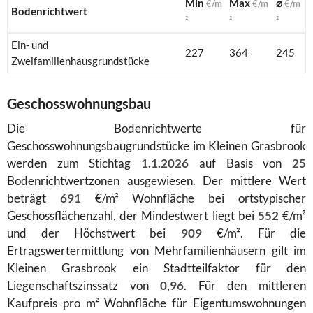
Min
Max
⌀
€/m
€/m
€/m
Bodenrichtwert
²
²
²
Ein- und
227
364
245
Zweifamilienhausgrundstücke
Geschosswohnungsbau
Die Bodenrichtwerte für
Geschosswohnungsbaugrundstücke im Kleinen Grasbrook
werden zum Stichtag
1.1.2026
auf Basis von
25
Bodenrichtwertzonen ausgewiesen. Der mittlere Wert
beträgt
691
€/m² Wohnfläche bei ortstypischer
Geschossflächenzahl, der Mindestwert liegt bei
552
€/m²
und der Höchstwert bei
909
€/m². Für die
Ertragswertermittlung von Mehrfamilienhäusern gilt im
Kleinen Grasbrook ein Stadtteilfaktor für den
Liegenschaftszinssatz von
0,96
. Für den mittleren
Kaufpreis pro m² Wohnfläche für Eigentumswohnungen