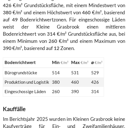
426
€/m² Grundstücksfläche, mit einem Mindestwert von
380
€/m² und einem Höchstwert von
460
€/m², basierend
auf
49
Bodenrichtwertzonen. Für eingeschossige Läden
weist der Kleine Grasbrook einen mittleren
Bodenrichtwert von
314
€/m² Grundstücksfläche aus, bei
einem Minimum von
260
€/m² und einem Maximum von
390
€/m², basierend auf
12
Zonen.
Bodenrichtwert
Min
Max
⌀
€/m²
€/m²
€/m²
Bürogrundstücke
514
531
529
Produktion und Logistik
380
460
426
Eingeschossige Läden
260
390
314
Kauffälle
Im Berichtsjahr 2025 wurden im Kleinen Grasbrook keine
Kaufverträge für Ein- und Zweifamilienhäuser,