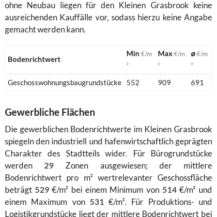
ohne Neubau liegen für den Kleinen Grasbrook keine
ausreichenden Kauffälle vor, sodass hierzu keine Angabe
gemacht werden kann.
Min
Max
⌀
€/m
€/m
€/m
Bodenrichtwert
²
²
²
Geschosswohnungsbaugrundstücke
552
909
691
Gewerbliche Flächen
Die gewerblichen Bodenrichtwerte im Kleinen Grasbrook
spiegeln den industriell und hafenwirtschaftlich geprägten
Charakter des Stadtteils wider. Für Bürogrundstücke
werden
29
Zonen ausgewiesen; der mittlere
Bodenrichtwert pro m² wertrelevanter Geschossfläche
beträgt
529
€/m² bei einem Minimum von
514
€/m² und
einem Maximum von
531
€/m². Für Produktions- und
Logistikgrundstücke liegt der mittlere Bodenrichtwert bei