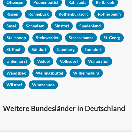
Ottensen
Poppenbüttel
Rahlstedt
Reitbrook
Rissen
Rönneburg
Rothenburgsort
Rotherbaum
Sasel
Schnelsen
Sinstorf
Spadenland
Steilshoop
Steinwerder
Sternschanze
St. Georg
St. Pauli
Sülldorf
Tatenberg
Tonndorf
Uhlenhorst
Veddel
Volksdorf
Waltershof
Wandsbek
Wellingsbüttel
Wilhelmsburg
Wilstorf
Winterhude
Weitere Bundesländer in Deutschland