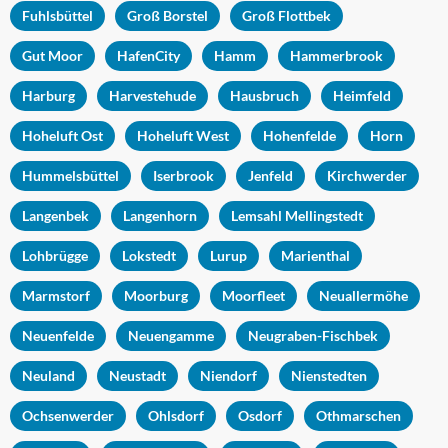
Fuhlsbüttel
Groß Borstel
Groß Flottbek
Gut Moor
HafenCity
Hamm
Hammerbrook
Harburg
Harvestehude
Hausbruch
Heimfeld
Hoheluft Ost
Hoheluft West
Hohenfelde
Horn
Hummelsbüttel
Iserbrook
Jenfeld
Kirchwerder
Langenbek
Langenhorn
Lemsahl Mellingstedt
Lohbrügge
Lokstedt
Lurup
Marienthal
Marmstorf
Moorburg
Moorfleet
Neuallermöhe
Neuenfelde
Neuengamme
Neugraben-Fischbek
Neuland
Neustadt
Niendorf
Nienstedten
Ochsenwerder
Ohlsdorf
Osdorf
Othmarschen