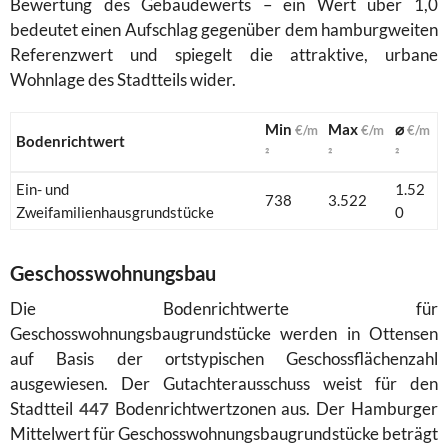
Bewertung des Gebäudewerts – ein Wert über 1,0
bedeutet einen Aufschlag gegenüber dem hamburgweiten
Referenzwert und spiegelt die attraktive, urbane
Wohnlage des Stadtteils wider.
Min
Max
⌀
€/m
€/m
€/m
Bodenrichtwert
²
²
²
Ein- und
1.52
738
3.522
Zweifamilienhausgrundstücke
0
Geschosswohnungsbau
Die Bodenrichtwerte für
Geschosswohnungsbaugrundstücke werden in Ottensen
auf Basis der ortstypischen Geschossflächenzahl
ausgewiesen. Der Gutachterausschuss weist für den
Stadtteil
447
Bodenrichtwertzonen aus. Der Hamburger
Mittelwert für Geschosswohnungsbaugrundstücke beträgt