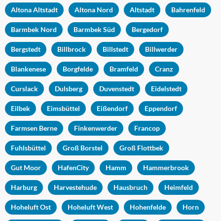
Altona Altstadt
Altona Nord
Altstadt
Bahrenfeld
Barmbek Nord
Barmbek Süd
Bergedorf
Bergstedt
Billbrock
Billstedt
Billwerder
Blankenese
Borgfelde
Bramfeld
Cranz
Curslack
Dulsberg
Duvenstedt
Eidelstedt
Eilbek
Eimsbüttel
Eißendorf
Eppendorf
Farmsen Berne
Finkenwerder
Francop
Fuhlsbüttel
Groß Borstel
Groß Flottbek
Gut Moor
HafenCity
Hamm
Hammerbrook
Harburg
Harvestehude
Hausbruch
Heimfeld
Hoheluft Ost
Hoheluft West
Hohenfelde
Horn