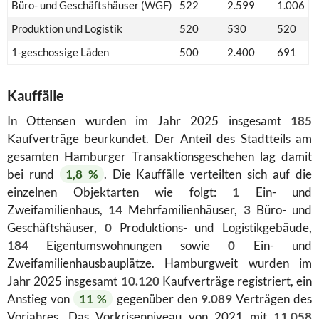
Büro- und Geschäftshäuser (WGF)
522
2.599
1.006
Produktion und Logistik
520
530
520
1-geschossige Läden
500
2.400
691
Kauffälle
In Ottensen wurden im Jahr 2025 insgesamt
185
Kaufverträge beurkundet. Der Anteil des Stadtteils am
gesamten Hamburger Transaktionsgeschehen lag damit
bei rund
1,8 %
. Die Kauffälle verteilten sich auf die
einzelnen Objektarten wie folgt:
1
Ein- und
Zweifamilienhaus,
14
Mehrfamilienhäuser,
3
Büro- und
Geschäftshäuser,
0
Produktions- und Logistikgebäude,
184
Eigentumswohnungen sowie
0
Ein- und
Zweifamilienhausbauplätze. Hamburgweit wurden im
Jahr 2025 insgesamt
10.120
Kaufverträge registriert, ein
Anstieg von
11 %
gegenüber den
9.089
Verträgen des
Vorjahres. Das Vorkrisenniveau von 2021 mit
11.058