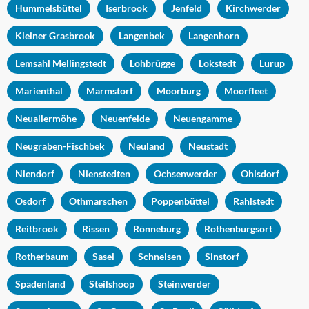
Hummelsbüttel
Iserbrook
Jenfeld
Kirchwerder
Kleiner Grasbrook
Langenbek
Langenhorn
Lemsahl Mellingstedt
Lohbrügge
Lokstedt
Lurup
Marienthal
Marmstorf
Moorburg
Moorfleet
Neuallermöhe
Neuenfelde
Neuengamme
Neugraben-Fischbek
Neuland
Neustadt
Niendorf
Nienstedten
Ochsenwerder
Ohlsdorf
Osdorf
Othmarschen
Poppenbüttel
Rahlstedt
Reitbrook
Rissen
Rönneburg
Rothenburgsort
Rotherbaum
Sasel
Schnelsen
Sinstorf
Spadenland
Steilshoop
Steinwerder