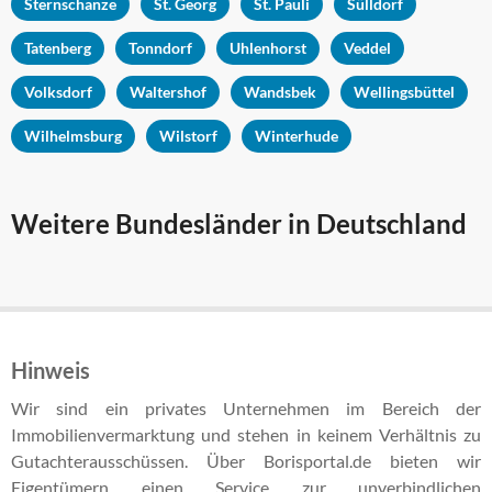
Sternschanze
St. Georg
St. Pauli
Sülldorf
Tatenberg
Tonndorf
Uhlenhorst
Veddel
Volksdorf
Waltershof
Wandsbek
Wellingsbüttel
Wilhelmsburg
Wilstorf
Winterhude
Weitere Bundesländer in Deutschland
Hinweis
Wir sind ein privates Unternehmen im Bereich der
Immobilienvermarktung und stehen in keinem Verhältnis zu
Gutachterausschüssen. Über Borisportal.de bieten wir
Eigentümern einen Service zur unverbindlichen