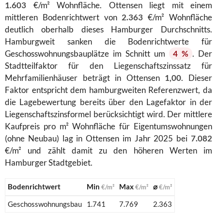
1.603
€/m² Wohnfläche. Ottensen liegt mit einem
mittleren Bodenrichtwert von
2.363
€/m² Wohnfläche
deutlich oberhalb dieses Hamburger Durchschnitts.
Hamburgweit sanken die Bodenrichtwerte für
Geschosswohnungsbauplätze im Schnitt um
4 %
. Der
Stadtteilfaktor für den Liegenschaftszinssatz für
Mehrfamilienhäuser beträgt in Ottensen
1,00
. Dieser
Faktor entspricht dem hamburgweiten Referenzwert, da
die Lagebewertung bereits über den Lagefaktor in der
Liegenschaftszinsformel berücksichtigt wird. Der mittlere
Kaufpreis pro m² Wohnfläche für Eigentumswohnungen
(ohne Neubau) lag in Ottensen im Jahr 2025 bei
7.082
€/m² und zählt damit zu den höheren Werten im
Hamburger Stadtgebiet.
Bodenrichtwert
Min
Max
⌀
€/m²
€/m²
€/m²
Geschosswohnungsbau
1.741
7.769
2.363