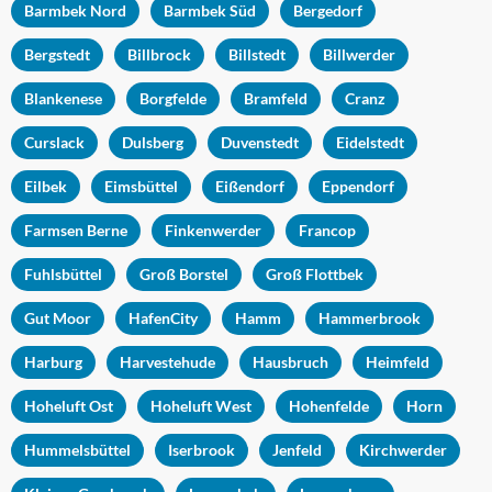
Barmbek Nord
Barmbek Süd
Bergedorf
Bergstedt
Billbrock
Billstedt
Billwerder
Blankenese
Borgfelde
Bramfeld
Cranz
Curslack
Dulsberg
Duvenstedt
Eidelstedt
Eilbek
Eimsbüttel
Eißendorf
Eppendorf
Farmsen Berne
Finkenwerder
Francop
Fuhlsbüttel
Groß Borstel
Groß Flottbek
Gut Moor
HafenCity
Hamm
Hammerbrook
Harburg
Harvestehude
Hausbruch
Heimfeld
Hoheluft Ost
Hoheluft West
Hohenfelde
Horn
Hummelsbüttel
Iserbrook
Jenfeld
Kirchwerder