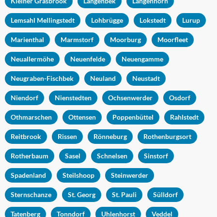
Kleiner Grasbrook
Langenbek
Langenhorn
Lemsahl Mellingstedt
Lohbrügge
Lokstedt
Lurup
Marienthal
Marmstorf
Moorburg
Moorfleet
Neuallermöhe
Neuenfelde
Neuengamme
Neugraben-Fischbek
Neuland
Neustadt
Niendorf
Nienstedten
Ochsenwerder
Osdorf
Othmarschen
Ottensen
Poppenbüttel
Rahlstedt
Reitbrook
Rissen
Rönneburg
Rothenburgsort
Rotherbaum
Sasel
Schnelsen
Sinstorf
Spadenland
Steilshoop
Steinwerder
Sternschanze
St. Georg
St. Pauli
Sülldorf
Tatenberg
Tonndorf
Uhlenhorst
Veddel