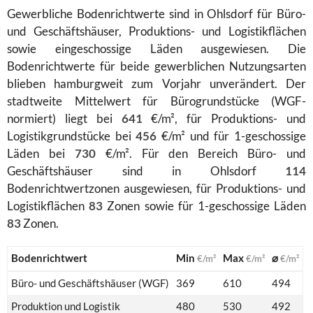
Gewerbliche Bodenrichtwerte sind in Ohlsdorf für Büro-
und Geschäftshäuser, Produktions- und Logistikflächen
sowie eingeschossige Läden ausgewiesen. Die
Bodenrichtwerte für beide gewerblichen Nutzungsarten
blieben hamburgweit zum Vorjahr unverändert. Der
stadtweite Mittelwert für Bürogrundstücke (WGF-
normiert) liegt bei
641
€/m², für Produktions- und
Logistikgrundstücke bei
456
€/m² und für 1-geschossige
Läden bei
730
€/m². Für den Bereich Büro- und
Geschäftshäuser sind in Ohlsdorf
114
Bodenrichtwertzonen ausgewiesen, für Produktions- und
Logistikflächen
83
Zonen sowie für 1-geschossige Läden
83
Zonen.
Bodenrichtwert
Min
Max
⌀
€/m²
€/m²
€/m²
Büro- und Geschäftshäuser (WGF)
369
610
494
Produktion und Logistik
480
530
492