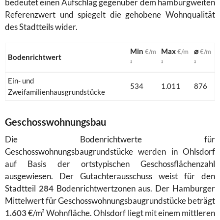
bedeutet einen Aufschlag gegenüber dem hamburgweiten
Referenzwert und spiegelt die gehobene Wohnqualität
des Stadtteils wider.
Min
Max
⌀
€/m
€/m
€/m
Bodenrichtwert
²
²
²
Ein- und
534
1.011
876
Zweifamilienhausgrundstücke
Geschosswohnungsbau
Die Bodenrichtwerte für
Geschosswohnungsbaugrundstücke werden in Ohlsdorf
auf Basis der ortstypischen Geschossflächenzahl
ausgewiesen. Der Gutachterausschuss weist für den
Stadtteil
284
Bodenrichtwertzonen aus. Der Hamburger
Mittelwert für Geschosswohnungsbaugrundstücke beträgt
1.603
€/m² Wohnfläche. Ohlsdorf liegt mit einem mittleren