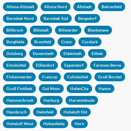
Altona Altstadt
Altona Nord
Altstadt
Bahrenfeld
Barmbek Nord
Barmbek Süd
Bergedorf
Billbrock
Billstedt
Billwerder
Blankenese
Borgfelde
Bramfeld
Cranz
Curslack
Dulsberg
Duvenstedt
Eidelstedt
Eilbek
Eimsbüttel
Eißendorf
Eppendorf
Farmsen Berne
Finkenwerder
Francop
Fuhlsbüttel
Groß Borstel
Groß Flottbek
Gut Moor
HafenCity
Hamm
Hammerbrook
Harburg
Harvestehude
Hausbruch
Heimfeld
Hoheluft Ost
Hoheluft West
Hohenfelde
Horn