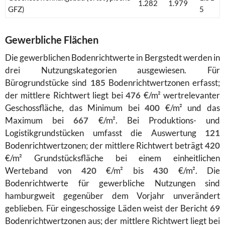
1.282
1.979
GFZ)
5
Gewerbliche Flächen
Die gewerblichen Bodenrichtwerte in Bergstedt werden in
drei Nutzungskategorien ausgewiesen. Für
Bürogrundstücke sind
185
Bodenrichtwertzonen erfasst;
der mittlere Richtwert liegt bei
476
€/m² wertrelevanter
Geschossfläche, das Minimum bei
400
€/m² und das
Maximum bei
667
€/m². Bei Produktions- und
Logistikgrundstücken umfasst die Auswertung
121
Bodenrichtwertzonen; der mittlere Richtwert beträgt
420
€/m² Grundstücksfläche bei einem einheitlichen
Werteband von
420
€/m² bis
430
€/m². Die
Bodenrichtwerte für gewerbliche Nutzungen sind
hamburgweit gegenüber dem Vorjahr unverändert
geblieben. Für eingeschossige Läden weist der Bericht
69
Bodenrichtwertzonen aus; der mittlere Richtwert liegt bei