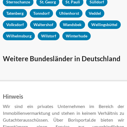
Sternschanze
St. Georg
St. Pauli
Sülldorf
Tatenberg
Tonndorf
Uhlenhorst
Veddel
Volksdorf
Waltershof
Wandsbek
Wellingsbüttel
Wilhelmsburg
Wilstorf
Winterhude
Weitere Bundesländer in Deutschland
Hinweis
Wir sind ein privates Unternehmen im Bereich der
Immobilienvermarktung und stehen in keinem Verhältnis zu
Gutachterausschüssen. Über Borisportal.de bieten wir
Eigentümern einen Service zur unverbindlichen