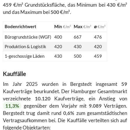
459
€/m² Grundstücksfläche, das Minimum bei
430
€/m²
und das Maximum bei
500
€/m².
Bodenrichtwert
Min
Max
⌀
€/m²
€/m²
€/m²
Bürogrundstücke (WGF)
400
667
476
Produktion & Logistik
420
430
420
1-geschossige Läden
430
500
459
Kauffälle
Im Jahr 2025 wurden in Bergstedt insgesamt
59
Kaufverträge beurkundet. Der Hamburger Gesamtmarkt
verzeichnete
10.120
Kaufverträge, ein Anstieg von
11,3%
gegenüber dem Vorjahr mit
9.089
Verträgen.
Bergstedt trug damit rund
0,6%
zum gesamtstädtischen
Vertragsaufkommen bei. Die Kauffälle verteilten sich auf
folgende Objektarten: