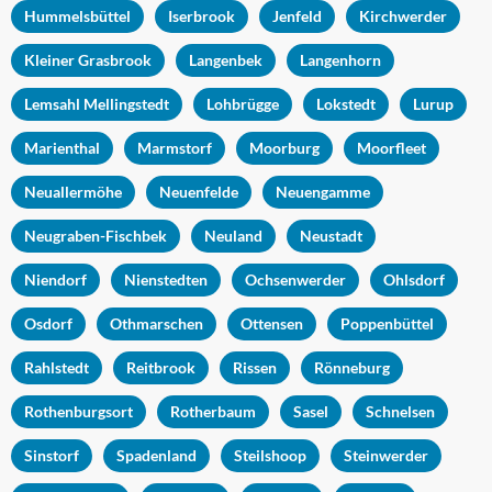
Hummelsbüttel
Iserbrook
Jenfeld
Kirchwerder
Kleiner Grasbrook
Langenbek
Langenhorn
Lemsahl Mellingstedt
Lohbrügge
Lokstedt
Lurup
Marienthal
Marmstorf
Moorburg
Moorfleet
Neuallermöhe
Neuenfelde
Neuengamme
Neugraben-Fischbek
Neuland
Neustadt
Niendorf
Nienstedten
Ochsenwerder
Ohlsdorf
Osdorf
Othmarschen
Ottensen
Poppenbüttel
Rahlstedt
Reitbrook
Rissen
Rönneburg
Rothenburgsort
Rotherbaum
Sasel
Schnelsen
Sinstorf
Spadenland
Steilshoop
Steinwerder