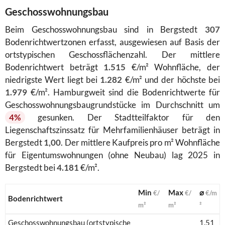
Geschosswohnungsbau
Beim Geschosswohnungsbau sind in Bergstedt
307
Bodenrichtwertzonen erfasst, ausgewiesen auf Basis der
ortstypischen Geschossflächenzahl. Der mittlere
Bodenrichtwert beträgt
1.515
€/m² Wohnfläche, der
niedrigste Wert liegt bei
1.282
€/m² und der höchste bei
1.979
€/m². Hamburgweit sind die Bodenrichtwerte für
Geschosswohnungsbaugrundstücke im Durchschnitt um
4%
gesunken. Der Stadtteilfaktor für den
Liegenschaftszinssatz für Mehrfamilienhäuser beträgt in
Bergstedt
1,00
. Der mittlere Kaufpreis pro m² Wohnfläche
für Eigentumswohnungen (ohne Neubau) lag 2025 in
Bergstedt bei
4.181
€/m².
Min
Max
⌀
€/
€/
€/m
Bodenrichtwert
m²
m²
²
Geschosswohnungsbau (ortstypische
1.51