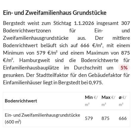
Ein- und Zweifamilienhaus Grundstücke
Bergstedt weist zum Stichtag
1.1.2026
insgesamt
307
Bodenrichtwertzonen für Ein- und
Zweifamilienhausgrundstücke aus. Der mittlere
Bodenrichtwert beläuft sich auf
666
€/m², mit einem
Minimum von
579
€/m² und einem Maximum von
875
€/m². Hamburgweit sind die Bodenrichtwerte für
Einfamilienhausbauplätze im Durchschnitt um
5%
gesunken. Der Stadtteilfaktor für den Gebäudefaktor für
Einfamilienhäuser liegt in Bergstedt bei
0,975
.
Min
Max
⌀
€/
€/
€/
Bodenrichtwert
m²
m²
m²
Ein- und Zweifamilienhausgrundstücke
579
875
666
(600 m²)