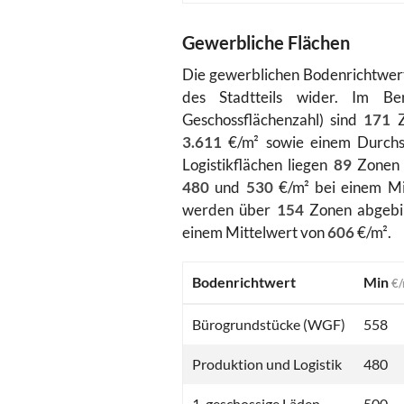
Gewerbliche Flächen
Die gewerblichen Bodenrichtwert
des Stadtteils wider. Im Be
Geschossflächenzahl) sind
171
Z
3.611
€/m² sowie einem Durchs
Logistikflächen liegen
89
Zonen v
480
und
530
€/m² bei einem Mi
werden über
154
Zonen abgebi
einem Mittelwert von
606
€/m².
Bodenrichtwert
Min
€/
Bürogrundstücke (WGF)
558
Produktion und Logistik
480
1-geschossige Läden
500