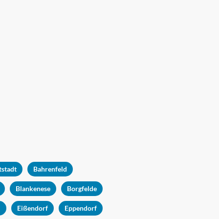
tstadt
Bahrenfeld
Blankenese
Borgfelde
l
Eißendorf
Eppendorf