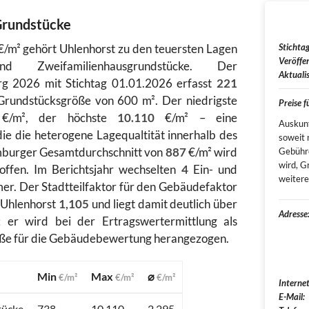
Grundstücke
/m² gehört Uhlenhorst zu den teuersten Lagen
Stichtag
Veröffen
Zweifamilienhausgrundstücke. Der
Aktualis
g 2026 mit Stichtag 01.01.2026 erfasst
221
Grundstücksgröße von 600 m². Der niedrigste
Preise 
/m², der höchste
10.110
€/m² – eine
Auskunf
ie die heterogene Lagequaltität innerhalb des
soweit 
amburger Gesamtdurchschnitt von
887
€/m² wird
Gebühr
wird, G
offen. Im Berichtsjahr wechselten
4
Ein- und
weitere
er. Der Stadtteilfaktor für den Gebäudefaktor
r Uhlenhorst
1,105
und liegt damit deutlich über
Adresse
er wird bei der Ertragswertermittlung als
röße für die Gebäudebewertung herangezogen.
Min
Max
⌀
€/m²
€/m²
€/m²
Internet
E-Mail:
tücke
738
10.110
2.295