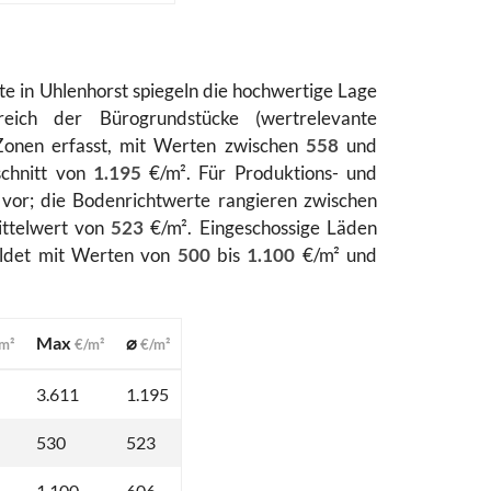
e in Uhlenhorst spiegeln die hochwertige Lage
reich der Bürogrundstücke (wertrelevante
onen erfasst, mit Werten zwischen
558
und
chnitt von
1.195
€/m². Für Produktions- und
or; die Bodenrichtwerte rangieren zwischen
ttelwert von
523
€/m². Eingeschossige Läden
ldet mit Werten von
500
bis
1.100
€/m² und
Max
⌀
m²
€/m²
€/m²
3.611
1.195
530
523
1.100
606