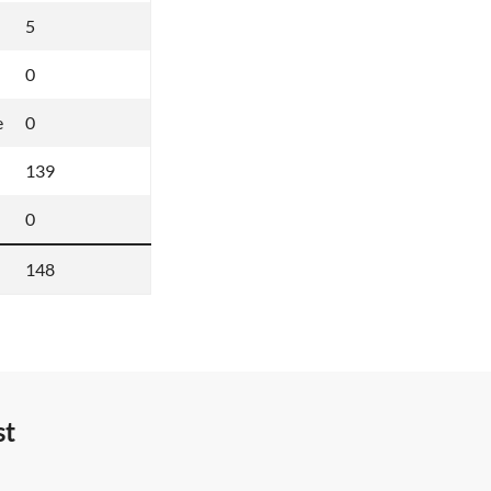
5
0
e
0
139
0
148
st