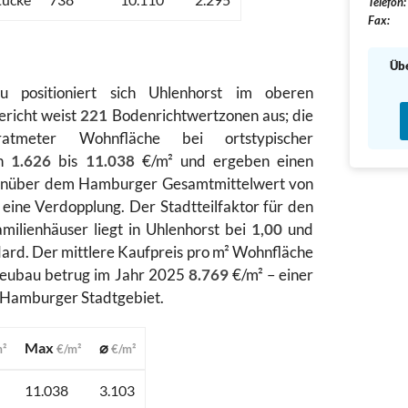
Telefon:
Fax:
Übe
 positioniert sich Uhlenhorst im oberen
richt weist
221
Bodenrichtwertzonen aus; die
atmeter Wohnfläche bei ortstypischer
on
1.626
bis
11.038
€/m² und ergeben einen
nüber dem Hamburger Gesamtmittelwert von
eine Verdopplung. Der Stadtteilfaktor für den
milienhäuser liegt in Uhlenhorst bei
1,00
und
ard. Der mittlere Kaufpreis pro m² Wohnfläche
eubau betrug im Jahr 2025
8.769
€/m² – einer
 Hamburger Stadtgebiet.
Max
⌀
m²
€/m²
€/m²
11.038
3.103