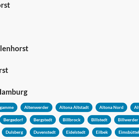
rst
hlenhorst
rst
Hamburg
ngamme
Altenwerder
Altona Altstadt
Altona Nord
Al
Bergedorf
Bergstedt
Billbrock
Billstedt
Billwerder
Dulsberg
Duvenstedt
Eidelstedt
Eilbek
Eimsbütte