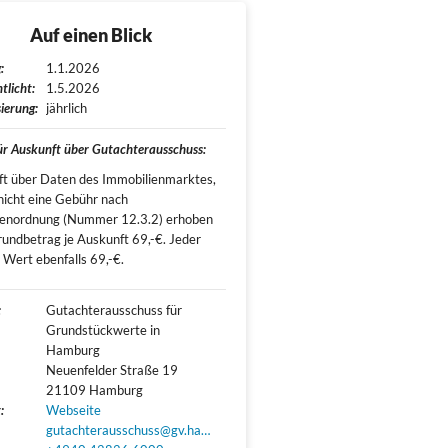
Auf einen Blick
:
1.1.2026
tlicht:
1.5.2026
ierung:
jährlich
für Auskunft über Gutachterausschuss:
t über Daten des Immobilienmarktes,
nicht eine Gebühr nach
enordnung (Nummer 12.3.2) erhoben
rundbetrag je Auskunft 69,-€. Jeder
 Wert ebenfalls 69,-€.
:
Gutachterausschuss für 
Grundstückwerte in 
Hamburg

Neuenfelder Straße 19

21109 Hamburg
:
Webseite
gutachterausschuss@gv.hamburg.de