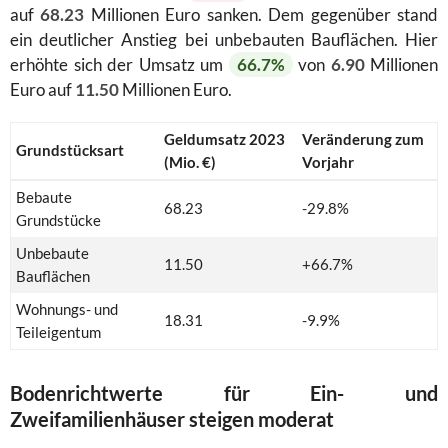
auf
68.23
Millionen Euro sanken. Dem gegenüber stand
ein deutlicher Anstieg bei unbebauten Bauflächen. Hier
erhöhte sich der Umsatz um
66.7%
von
6.90
Millionen
Euro auf
11.50
Millionen Euro.
Geldumsatz 2023
Veränderung zum
Grundstücksart
(Mio. €)
Vorjahr
Bebaute
68.23
-29.8%
Grundstücke
Unbebaute
11.50
+66.7%
Bauflächen
Wohnungs- und
18.31
-9.9%
Teileigentum
Bodenrichtwerte für Ein- und
Zweifamilienhäuser steigen moderat