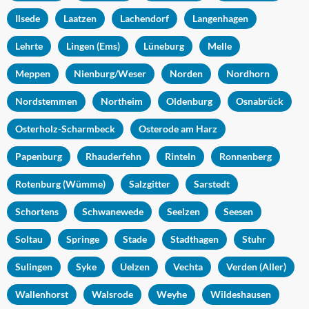
Ilsede
Laatzen
Lachendorf
Langenhagen
Lehrte
Lingen (Ems)
Lüneburg
Melle
Meppen
Nienburg/Weser
Norden
Nordhorn
Nordstemmen
Northeim
Oldenburg
Osnabrück
Osterholz-Scharmbeck
Osterode am Harz
Papenburg
Rhauderfehn
Rinteln
Ronnenberg
Rotenburg (Wümme)
Salzgitter
Sarstedt
Schortens
Schwanewede
Seelzen
Seesen
Soltau
Springe
Stade
Stadthagen
Stuhr
Sulingen
Syke
Uelzen
Vechta
Verden (Aller)
Wallenhorst
Walsrode
Weyhe
Wildeshausen