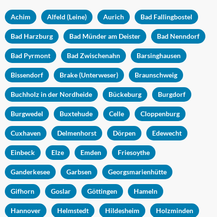
Achim
Alfeld (Leine)
Aurich
Bad Fallingbostel
Bad Harzburg
Bad Münder am Deister
Bad Nenndorf
Bad Pyrmont
Bad Zwischenahn
Barsinghausen
Bissendorf
Brake (Unterweser)
Braunschweig
Buchholz in der Nordheide
Bückeburg
Burgdorf
Burgwedel
Buxtehude
Celle
Cloppenburg
Cuxhaven
Delmenhorst
Dörpen
Edewecht
Einbeck
Elze
Emden
Friesoythe
Ganderkesee
Garbsen
Georgsmarienhütte
Gifhorn
Goslar
Göttingen
Hameln
Hannover
Helmstedt
Hildesheim
Holzminden