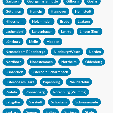
Garbsen
Georgsmarienhütte
Gifhorn
Goslar
Göttingen
Hameln
Hannover
Helmstedt
Hildesheim
Holzminden
Ilsede
Laatzen
Lachendorf
Langenhagen
Lehrte
Lingen (Ems)
Lüneburg
Melle
Meppen
Neustadt am Rübenberge
Nienburg/Weser
Norden
Nordhorn
Nordstemmen
Northeim
Oldenburg
Osnabrück
Osterholz-Scharmbeck
Osterode am Harz
Papenburg
Rhauderfehn
Rinteln
Ronnenberg
Rotenburg (Wümme)
Salzgitter
Sarstedt
Schortens
Schwanewede
Seelzen
Seesen
Soltau
Springe
Stade