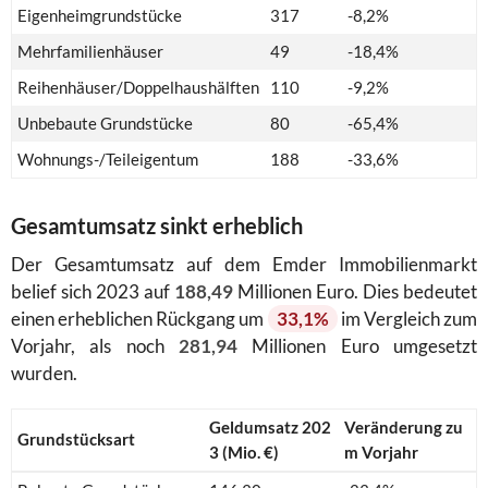
Eigenheimgrundstücke
317
-8,2%
Mehrfamilienhäuser
49
-18,4%
Reihenhäuser/Doppelhaushälften
110
-9,2%
Unbebaute Grundstücke
80
-65,4%
Wohnungs-/Teileigentum
188
-33,6%
Gesamtumsatz sinkt erheblich
Der Gesamtumsatz auf dem Emder Immobilienmarkt
belief sich 2023 auf
188,49
Millionen Euro. Dies bedeutet
einen erheblichen Rückgang um
33,1%
im Vergleich zum
Vorjahr, als noch
281,94
Millionen Euro umgesetzt
wurden.
Geldumsatz 202
Veränderung zu
Grundstücksart
3 (Mio. €)
m Vorjahr