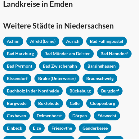
Landkreise in Emden
Weitere Städte in
Niedersachsen
Achim
Alfeld (Leine)
Aurich
Bad Fallingbostel
Bad Harzburg
Bad Münder am Deister
Bad Nenndorf
Bad Pyrmont
Bad Zwischenahn
Barsinghausen
Bissendorf
Brake (Unterweser)
Braunschweig
Buchholz in der Nordheide
Bückeburg
Burgdorf
Burgwedel
Buxtehude
Celle
Cloppenburg
Cuxhaven
Delmenhorst
Dörpen
Edewecht
Einbeck
Elze
Friesoythe
Ganderkesee