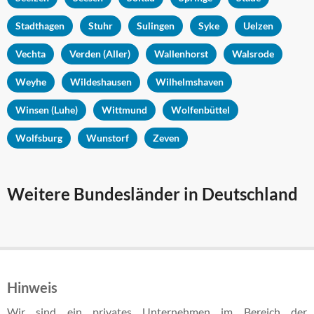
Stadthagen
Stuhr
Sulingen
Syke
Uelzen
Vechta
Verden (Aller)
Wallenhorst
Walsrode
Weyhe
Wildeshausen
Wilhelmshaven
Winsen (Luhe)
Wittmund
Wolfenbüttel
Wolfsburg
Wunstorf
Zeven
Weitere Bundesländer in Deutschland
Hinweis
Wir sind ein privates Unternehmen im Bereich der