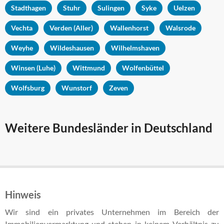
Stadthagen
Stuhr
Sulingen
Syke
Uelzen
Vechta
Verden (Aller)
Wallenhorst
Walsrode
Weyhe
Wildeshausen
Wilhelmshaven
Winsen (Luhe)
Wittmund
Wolfenbüttel
Wolfsburg
Wunstorf
Zeven
Weitere Bundesländer in Deutschland
Hinweis
Wir sind ein privates Unternehmen im Bereich der
Immobilienvermarktung und stehen in keinem Verhältnis zu