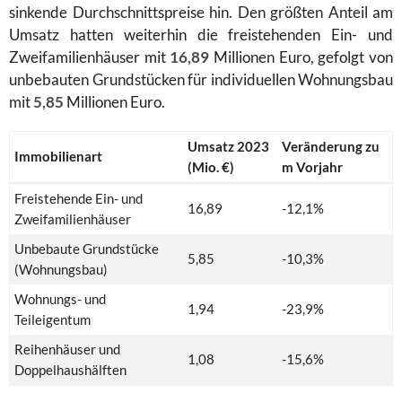
sinkende Durchschnittspreise hin. Den größten Anteil am
Umsatz hatten weiterhin die freistehenden Ein- und
Zweifamilienhäuser mit
16,89
Millionen Euro, gefolgt von
unbebauten Grundstücken für individuellen Wohnungsbau
mit
5,85
Millionen Euro.
Umsatz 2023
Veränderung zu
Immobilienart
(Mio. €)
m Vorjahr
Freistehende Ein- und
16,89
-12,1%
Zweifamilienhäuser
Unbebaute Grundstücke
5,85
-10,3%
(Wohnungsbau)
Wohnungs- und
1,94
-23,9%
Teileigentum
Reihenhäuser und
1,08
-15,6%
Doppelhaushälften