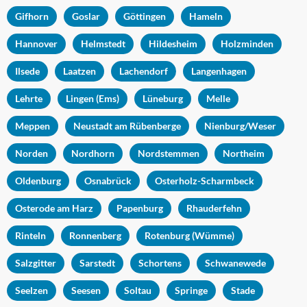
Gifhorn
Goslar
Göttingen
Hameln
Hannover
Helmstedt
Hildesheim
Holzminden
Ilsede
Laatzen
Lachendorf
Langenhagen
Lehrte
Lingen (Ems)
Lüneburg
Melle
Meppen
Neustadt am Rübenberge
Nienburg/Weser
Norden
Nordhorn
Nordstemmen
Northeim
Oldenburg
Osnabrück
Osterholz-Scharmbeck
Osterode am Harz
Papenburg
Rhauderfehn
Rinteln
Ronnenberg
Rotenburg (Wümme)
Salzgitter
Sarstedt
Schortens
Schwanewede
Seelzen
Seesen
Soltau
Springe
Stade