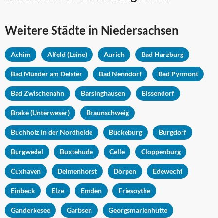
Weitere Städte in
Niedersachsen
Achim
Alfeld (Leine)
Aurich
Bad Harzburg
Bad Münder am Deister
Bad Nenndorf
Bad Pyrmont
Bad Zwischenahn
Barsinghausen
Bissendorf
Brake (Unterweser)
Braunschweig
Buchholz in der Nordheide
Bückeburg
Burgdorf
Burgwedel
Buxtehude
Celle
Cloppenburg
Cuxhaven
Delmenhorst
Dörpen
Edewecht
Einbeck
Elze
Emden
Friesoythe
Ganderkesee
Garbsen
Georgsmarienhütte