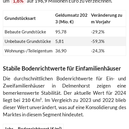
um
1,6%
auf
196,9
Millionen Euro zu verzeichnen.
Geldumsatz 202
Veränderung zu
Grundstücksart
3 (Mio. €)
m Vorjahr
Bebaute Grundstücke
95,78
-29,2%
Unbebaute Grundstücke
5,81
-59,3%
Wohnungs-/Teileigentum
36,90
-24,3%
Stabile Bodenrichtwerte für Einfamilienhäuser
Die durchschnittlichen Bodenrichtwerte für Ein- und
Zweifamilienhäuser in Delmenhorst zeigen eine
bemerkenswerte Stabilität. Der aktuelle Wert für 2024
liegt bei
210
€/m². Im Vergleich zu 2023 und 2022 blieb
dieser Wert unverändert, was auf eine Konsolidierung des
Marktes in diesem Segment hindeutet.
Jahr
Bodenrichtwert (€/m²)