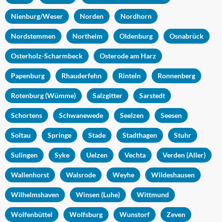
Nienburg/Weser
Norden
Nordhorn
Nordstemmen
Northeim
Oldenburg
Osnabrück
Osterholz-Scharmbeck
Osterode am Harz
Papenburg
Rhauderfehn
Rinteln
Ronnenberg
Rotenburg (Wümme)
Salzgitter
Sarstedt
Schortens
Schwanewede
Seelzen
Seesen
Soltau
Springe
Stade
Stadthagen
Stuhr
Sulingen
Syke
Uelzen
Vechta
Verden (Aller)
Wallenhorst
Walsrode
Weyhe
Wildeshausen
Wilhelmshaven
Winsen (Luhe)
Wittmund
Wolfenbüttel
Wolfsburg
Wunstorf
Zeven