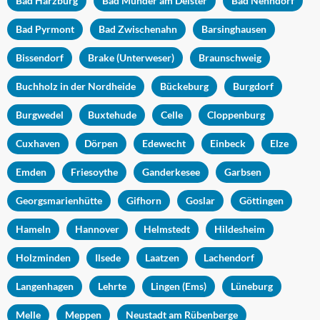
Bad Harzburg
Bad Münder am Deister
Bad Nenndorf
Bad Pyrmont
Bad Zwischenahn
Barsinghausen
Bissendorf
Brake (Unterweser)
Braunschweig
Buchholz in der Nordheide
Bückeburg
Burgdorf
Burgwedel
Buxtehude
Celle
Cloppenburg
Cuxhaven
Dörpen
Edewecht
Einbeck
Elze
Emden
Friesoythe
Ganderkesee
Garbsen
Georgsmarienhütte
Gifhorn
Goslar
Göttingen
Hameln
Hannover
Helmstedt
Hildesheim
Holzminden
Ilsede
Laatzen
Lachendorf
Langenhagen
Lehrte
Lingen (Ems)
Lüneburg
Melle
Meppen
Neustadt am Rübenberge