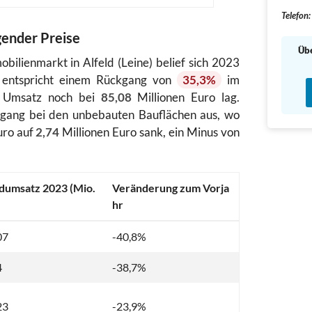
Telefon:
gender Preise
Übe
lienmarkt in Alfeld (Leine) belief sich 2023
 entspricht einem Rückgang von
35,3%
im
er Umsatz noch bei
85,08
Millionen Euro lag.
ckgang bei den unbebauten Bauflächen aus, wo
uro auf
2,74
Millionen Euro sank, ein Minus von
dumsatz 2023 (Mio.
Veränderung zum Vorja
hr
07
-40,8%
4
-38,7%
23
-23,9%