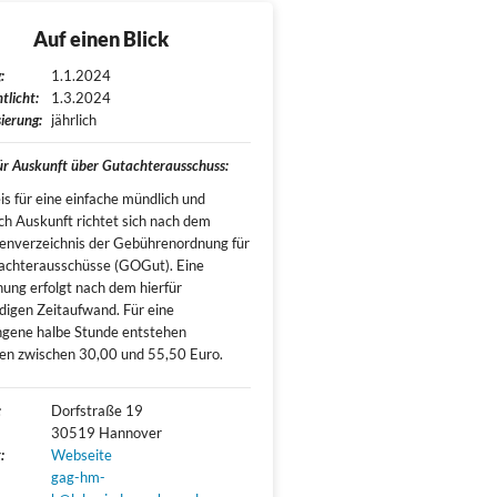
Auf einen Blick
:
1.1.2024
tlicht:
1.3.2024
ierung:
jährlich
für Auskunft über Gutachterausschuss:
is für eine einfache mündlich und
lich Auskunft richtet sich nach dem
nverzeichnis der Gebührenordnung für
achterausschüsse (GOGut). Eine
ung erfolgt nach dem hierfür
igen Zeitaufwand. Für eine
gene halbe Stunde entstehen
n zwischen 30,00 und 55,50 Euro.
:
Dorfstraße 19

30519 Hannover
:
Webseite
gag-hm-