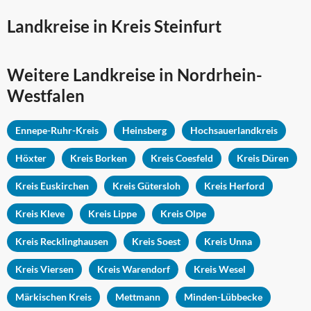
Landkreise in Kreis Steinfurt
Weitere Landkreise in
Nordrhein-
Westfalen
Ennepe-Ruhr-Kreis
Heinsberg
Hochsauerlandkreis
Höxter
Kreis Borken
Kreis Coesfeld
Kreis Düren
Kreis Euskirchen
Kreis Gütersloh
Kreis Herford
Kreis Kleve
Kreis Lippe
Kreis Olpe
Kreis Recklinghausen
Kreis Soest
Kreis Unna
Kreis Viersen
Kreis Warendorf
Kreis Wesel
Märkischen Kreis
Mettmann
Minden-Lübbecke