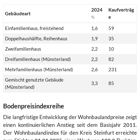
2024
Kaufverträg
Gebäudeart
e
%
Einfamilienhaus, freistehend
1,6
59
Doppelhaushälfte, Reihenhaus
1,9
35
Zweifamilienhaus
2,2
10
Dreifamilienhaus (Münsterland)
2,2
82
Mehrfamilienhaus (Münsterland)
2,6
231
Gemischt genutzte Gebäude
3,3
85
(Münsterland)
Bodenpreisindexreihe
Die langfristige Entwicklung der Wohnbaulandpreise zeigt
einen kontinuierlichen Anstieg seit dem Basisjahr
2011
.
Der Wohnbaulandindex für den Kreis Steinfurt erreichte