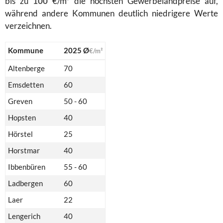
bis zu
100
€/m² die höchsten Gewerbelandpreise auf,
während andere Kommunen deutlich niedrigere Werte
verzeichnen.
Kommune
2025 Ø
€/m²
Altenberge
70
Emsdetten
60
Greven
50 - 60
Hopsten
40
Hörstel
25
Horstmar
40
Ibbenbüren
55 - 60
Ladbergen
60
Laer
22
Lengerich
40