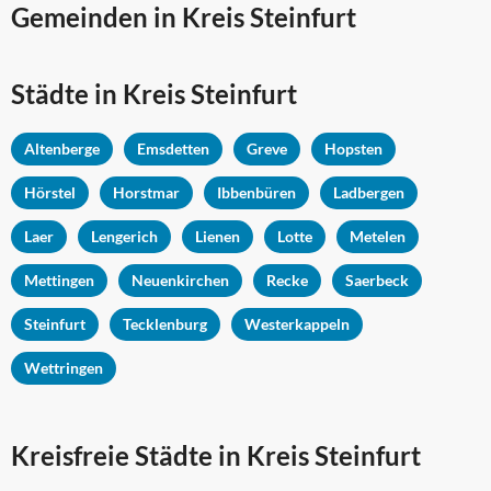
Gemeinden in Kreis Steinfurt
Städte in Kreis Steinfurt
Altenberge
Emsdetten
Greve
Hopsten
Hörstel
Horstmar
Ibbenbüren
Ladbergen
Laer
Lengerich
Lienen
Lotte
Metelen
Mettingen
Neuenkirchen
Recke
Saerbeck
Steinfurt
Tecklenburg
Westerkappeln
Wettringen
Kreisfreie Städte in Kreis Steinfurt