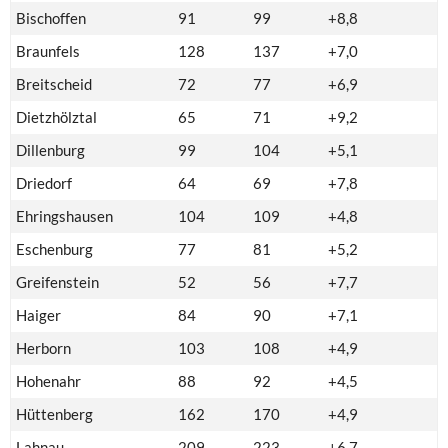
Bischoffen
91
99
+8,8
Braunfels
128
137
+7,0
Breitscheid
72
77
+6,9
Dietzhölztal
65
71
+9,2
Dillenburg
99
104
+5,1
Driedorf
64
69
+7,8
Ehringshausen
104
109
+4,8
Eschenburg
77
81
+5,2
Greifenstein
52
56
+7,7
Haiger
84
90
+7,1
Herborn
103
108
+4,9
Hohenahr
88
92
+4,5
Hüttenberg
162
170
+4,9
Lahnau
209
223
+6,7