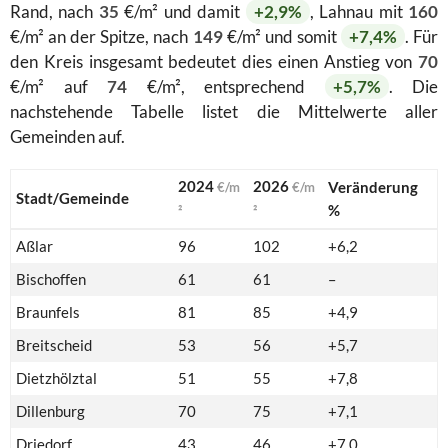
Rand, nach
35
€/m² und damit
+2,9%
, Lahnau mit
160
€/m² an der Spitze, nach
149
€/m² und somit
+7,4%
. Für
den Kreis insgesamt bedeutet dies einen Anstieg von
70
€/m² auf
74
€/m², entsprechend
+5,7%
. Die
nachstehende Tabelle listet die Mittelwerte aller
Gemeinden auf.
2024
2026
Veränderung
€/m
€/m
Stadt/Gemeinde
%
²
²
Aßlar
96
102
+6,2
Bischoffen
61
61
–
Braunfels
81
85
+4,9
Breitscheid
53
56
+5,7
Dietzhölztal
51
55
+7,8
Dillenburg
70
75
+7,1
Driedorf
43
46
+7,0