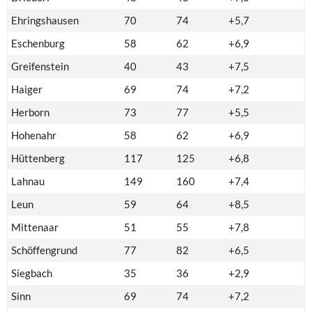
Ehringshausen
70
74
+5,7
Eschenburg
58
62
+6,9
Greifenstein
40
43
+7,5
Haiger
69
74
+7,2
Herborn
73
77
+5,5
Hohenahr
58
62
+6,9
Hüttenberg
117
125
+6,8
Lahnau
149
160
+7,4
Leun
59
64
+8,5
Mittenaar
51
55
+7,8
Schöffengrund
77
82
+6,5
Siegbach
35
36
+2,9
Sinn
69
74
+7,2