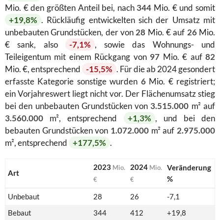
Mio. € den größten Anteil bei, nach
344
Mio. € und somit
+19,8%
. Rückläufig entwickelten sich der Umsatz mit
unbebauten Grundstücken, der von
28
Mio. € auf
26
Mio.
€ sank, also
-7,1%
, sowie das Wohnungs- und
Teileigentum mit einem Rückgang von
97
Mio. € auf
82
Mio. €, entsprechend
-15,5%
. Für die ab 2024 gesondert
erfasste Kategorie sonstige wurden
6
Mio. € registriert;
ein Vorjahreswert liegt nicht vor. Der Flächenumsatz stieg
bei den unbebauten Grundstücken von
3.515.000
m² auf
3.560.000
m², entsprechend
+1,3%
, und bei den
bebauten Grundstücken von
1.072.000
m² auf
2.975.000
m², entsprechend
+177,5%
.
2023
2024
Veränderung
Mio.
Mio.
Art
%
€
€
Unbebaut
28
26
-7,1
Bebaut
344
412
+19,8