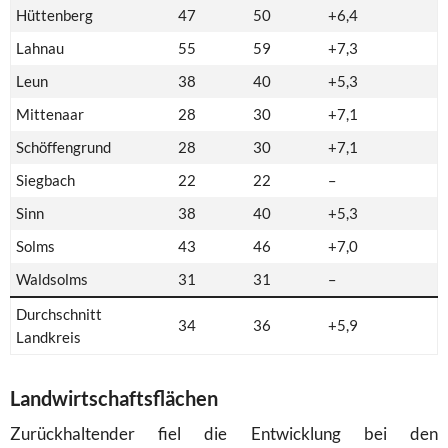
Hüttenberg
47
50
+6,4
Lahnau
55
59
+7,3
Leun
38
40
+5,3
Mittenaar
28
30
+7,1
Schöffengrund
28
30
+7,1
Siegbach
22
22
–
Sinn
38
40
+5,3
Solms
43
46
+7,0
Waldsolms
31
31
–
Durchschnitt
34
36
+5,9
Landkreis
Landwirtschaftsflächen
Zurückhaltender fiel die Entwicklung bei den