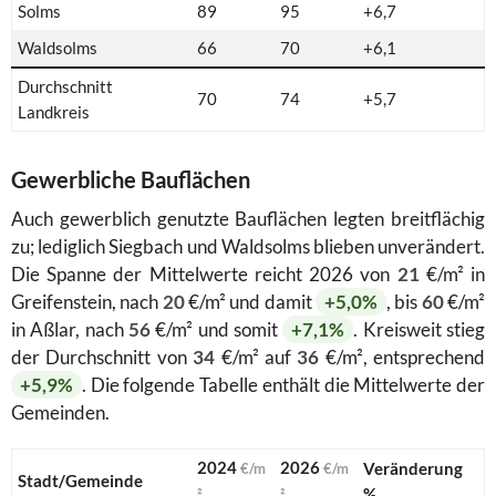
Solms
89
95
+6,7
Waldsolms
66
70
+6,1
Durchschnitt
70
74
+5,7
Landkreis
Gewerbliche Bauflächen
Auch gewerblich genutzte Bauflächen legten breitflächig
zu; lediglich Siegbach und Waldsolms blieben unverändert.
Die Spanne der Mittelwerte reicht 2026 von
21
€/m² in
Greifenstein, nach
20
€/m² und damit
+5,0%
, bis
60
€/m²
in Aßlar, nach
56
€/m² und somit
+7,1%
. Kreisweit stieg
der Durchschnitt von
34
€/m² auf
36
€/m², entsprechend
+5,9%
. Die folgende Tabelle enthält die Mittelwerte der
Gemeinden.
2024
2026
Veränderung
€/m
€/m
Stadt/Gemeinde
%
²
²