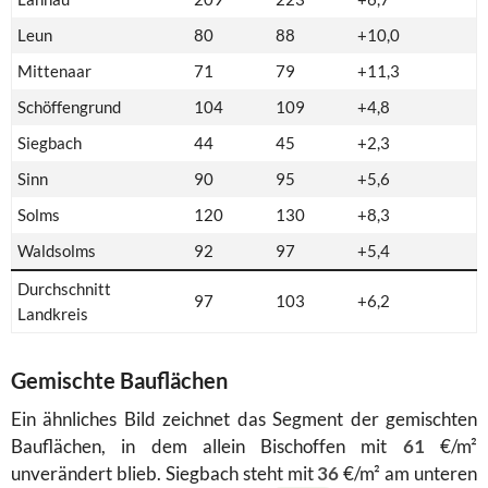
Leun
80
88
+10,0
Mittenaar
71
79
+11,3
Schöffengrund
104
109
+4,8
Siegbach
44
45
+2,3
Sinn
90
95
+5,6
Solms
120
130
+8,3
Waldsolms
92
97
+5,4
Durchschnitt
97
103
+6,2
Landkreis
Gemischte Bauflächen
Ein ähnliches Bild zeichnet das Segment der gemischten
Bauflächen, in dem allein Bischoffen mit
61
€/m²
unverändert blieb. Siegbach steht mit
36
€/m² am unteren