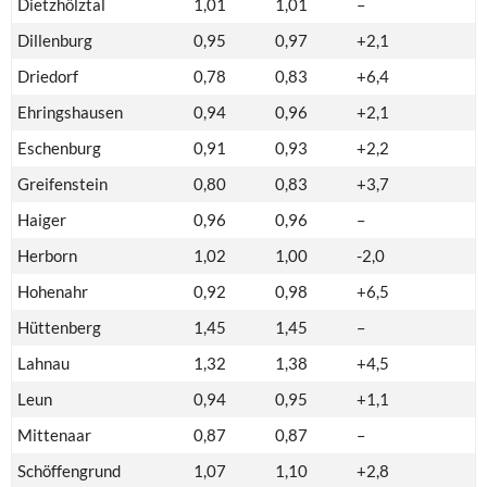
Dietzhölztal
1,01
1,01
–
Dillenburg
0,95
0,97
+2,1
Driedorf
0,78
0,83
+6,4
Ehringshausen
0,94
0,96
+2,1
Eschenburg
0,91
0,93
+2,2
Greifenstein
0,80
0,83
+3,7
Haiger
0,96
0,96
–
Herborn
1,02
1,00
-2,0
Hohenahr
0,92
0,98
+6,5
Hüttenberg
1,45
1,45
–
Lahnau
1,32
1,38
+4,5
Leun
0,94
0,95
+1,1
Mittenaar
0,87
0,87
–
Schöffengrund
1,07
1,10
+2,8