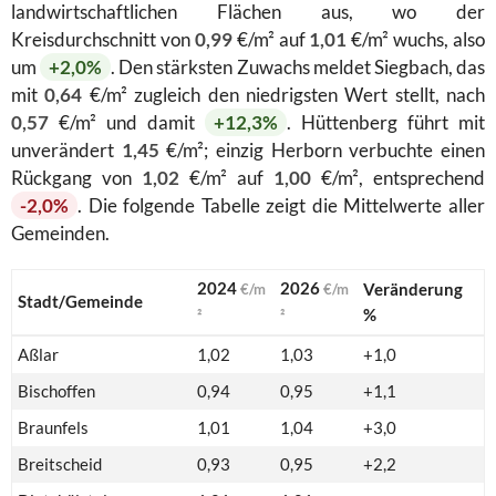
landwirtschaftlichen Flächen aus, wo der
Kreisdurchschnitt von
0,99
€/m² auf
1,01
€/m² wuchs, also
um
+2,0%
. Den stärksten Zuwachs meldet Siegbach, das
mit
0,64
€/m² zugleich den niedrigsten Wert stellt, nach
0,57
€/m² und damit
+12,3%
. Hüttenberg führt mit
unverändert
1,45
€/m²; einzig Herborn verbuchte einen
Rückgang von
1,02
€/m² auf
1,00
€/m², entsprechend
-2,0%
. Die folgende Tabelle zeigt die Mittelwerte aller
Gemeinden.
2024
2026
Veränderung
€/m
€/m
Stadt/Gemeinde
%
²
²
Aßlar
1,02
1,03
+1,0
Bischoffen
0,94
0,95
+1,1
Braunfels
1,01
1,04
+3,0
Breitscheid
0,93
0,95
+2,2