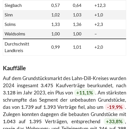
Siegbach
0,57
0,64
+12,3
Sinn
1,02
1,03
+1,0
Solms
1,33
1,36
+2,3
Waldsolms
1,00
1,00
–
Durchschnitt
0,99
1,01
+2,0
Landkreis
Kauffälle
Auf dem Grundstücksmarkt des Lahn-Dill-Kreises wurden
2024 insgesamt
3.475
Kaufverträge beurkundet, nach
3.128
im Jahr 2023, ein Plus von
+11,1%
. Am stärksten
schrumpfte das Segment der unbebauten Grundstücke,
das von
1.739
auf
1.393
Verträge fiel, also um
-19,9%
.
Zulegen konnten dagegen die bebauten Grundstücke mit
1.043
auf
1.395
Verträgen, entsprechend
+33,8%
,
sowie das Wohnungs- und Teileigentum mit
346
auf
398