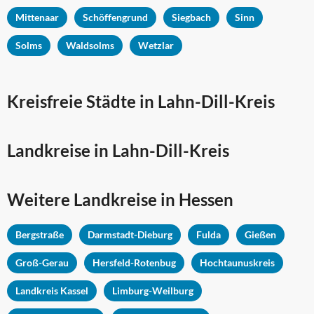
Mittenaar
Schöffengrund
Siegbach
Sinn
Solms
Waldsolms
Wetzlar
Kreisfreie Städte in Lahn-Dill-Kreis
Landkreise in Lahn-Dill-Kreis
Weitere Landkreise in
Hessen
Bergstraße
Darmstadt-Dieburg
Fulda
Gießen
Groß-Gerau
Hersfeld-Rotenbug
Hochtaunuskreis
Landkreis Kassel
Limburg-Weilburg