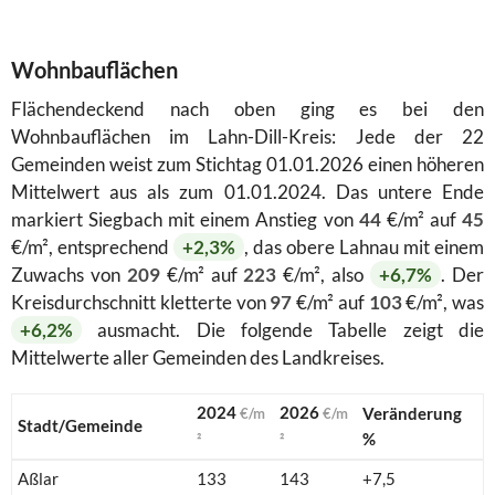
Wohnbauflächen
Flächendeckend nach oben ging es bei den
Wohnbauflächen im Lahn-Dill-Kreis: Jede der 22
Gemeinden weist zum Stichtag 01.01.2026 einen höheren
Mittelwert aus als zum 01.01.2024. Das untere Ende
markiert Siegbach mit einem Anstieg von
44
€/m² auf
45
€/m², entsprechend
+2,3%
, das obere Lahnau mit einem
Zuwachs von
209
€/m² auf
223
€/m², also
+6,7%
. Der
Kreisdurchschnitt kletterte von
97
€/m² auf
103
€/m², was
+6,2%
ausmacht. Die folgende Tabelle zeigt die
Mittelwerte aller Gemeinden des Landkreises.
2024
2026
Veränderung
€/m
€/m
Stadt/Gemeinde
%
²
²
Aßlar
133
143
+7,5