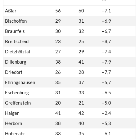
Aßlar
56
60
+7,1
Bischoffen
29
31
+6,9
Braunfels
30
32
+6,7
Breitscheid
23
25
+8,7
Dietzhölztal
27
29
+7,4
Dillenburg
38
41
+7,9
Driedorf
26
28
+7,7
Ehringshausen
35
37
+5,7
Eschenburg
31
33
+6,5
Greifenstein
20
21
+5,0
Haiger
41
42
+2,4
Herborn
38
40
+5,3
Hohenahr
33
35
+6,1