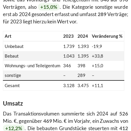
Verträgen, also
+15,0%
. Die Kategorie sonstige wurde
erst ab 2024 gesondert erfasst und umfasst
289
Verträge;
für 2023 liegt hierzu kein Wert vor.
Art
2023
2024
Veränderung %
Unbebaut
1.739
1.393
-19,9
Bebaut
1.043
1.395
+33,8
Wohnungs- und Teileigentum
346
398
+15,0
sonstige
–
289
–
Gesamt
3.128
3.475
+11,1
Umsatz
Das Transaktionsvolumen summierte sich 2024 auf
526
Mio. €, gegenüber
469
Mio. € im Vorjahr, ein Zuwachs von
+12,2%
. Die bebauten Grundstücke steuerten mit
412