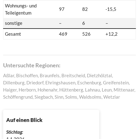
Wohnungs- und
97
82
-15,5
Teileigentum
sonstige
–
6
–
Gesamt
469
526
+12,2
Untersuchte Regionen:
Aßlar, Bischoffen, Braunfels, Breitscheid, Dietzhölztal,
Dillenburg, Driedorf, Ehringshausen, Eschenburg, Greifenstein,
Haiger, Herborn, Hohenahr, Hüttenberg, Lahnau, Leun, Mittenaar,
Schöffengrund, Siegbach, Sinn, Solms, Waldsolms, Wetzlar
Auf einen Blick
Stichtag:
1.1.2026