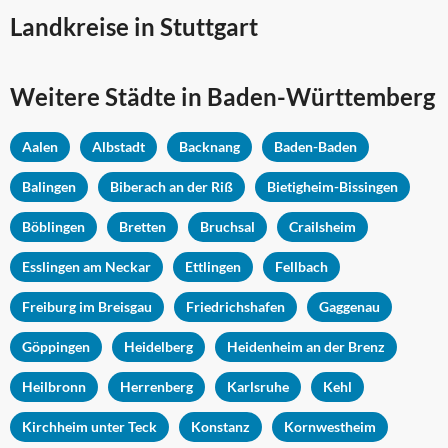
Landkreise in Stuttgart
Weitere Städte in
Baden-Württemberg
Aalen
Albstadt
Backnang
Baden-Baden
Balingen
Biberach an der Riß
Bietigheim-Bissingen
Böblingen
Bretten
Bruchsal
Crailsheim
Esslingen am Neckar
Ettlingen
Fellbach
Freiburg im Breisgau
Friedrichshafen
Gaggenau
Göppingen
Heidelberg
Heidenheim an der Brenz
Heilbronn
Herrenberg
Karlsruhe
Kehl
Kirchheim unter Teck
Konstanz
Kornwestheim