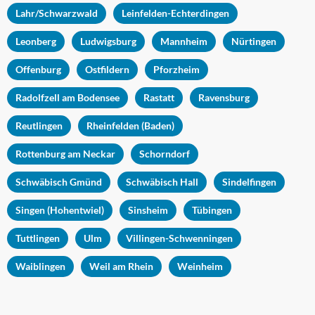
Lahr/Schwarzwald
Leinfelden-Echterdingen
Leonberg
Ludwigsburg
Mannheim
Nürtingen
Offenburg
Ostfildern
Pforzheim
Radolfzell am Bodensee
Rastatt
Ravensburg
Reutlingen
Rheinfelden (Baden)
Rottenburg am Neckar
Schorndorf
Schwäbisch Gmünd
Schwäbisch Hall
Sindelfingen
Singen (Hohentwiel)
Sinsheim
Tübingen
Tuttlingen
Ulm
Villingen-Schwenningen
Waiblingen
Weil am Rhein
Weinheim