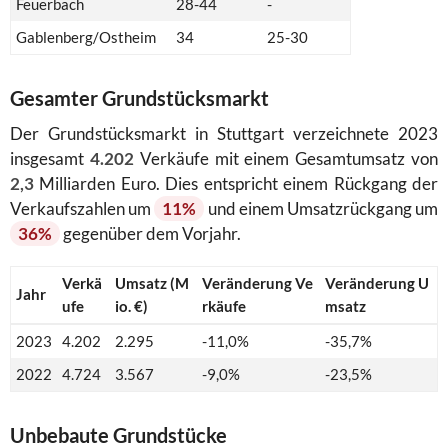
Feuerbach
28-44
-
Gablenberg/Ostheim
34
25-30
Gesamter Grundstücksmarkt
Der Grundstücksmarkt in Stuttgart verzeichnete 2023
insgesamt
4.202
Verkäufe mit einem Gesamtumsatz von
2,3
Milliarden Euro. Dies entspricht einem Rückgang der
Verkaufszahlen um
11%
und einem Umsatzrückgang um
36%
gegenüber dem Vorjahr.
Verkä
Umsatz (M
Veränderung Ve
Veränderung U
Jahr
ufe
io. €)
rkäufe
msatz
2023
4.202
2.295
-11,0%
-35,7%
2022
4.724
3.567
-9,0%
-23,5%
Unbebaute Grundstücke