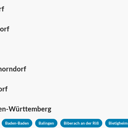
rf
orf
chorndorf
orf
en-Württemberg
Baden-Baden
Balingen
Biberach an der Riß
Bietigheim