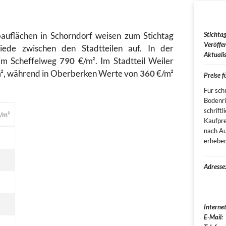
uflächen in Schorndorf weisen zum Stichtag
Stichtag
Veröffen
iede zwischen den Stadtteilen auf. In der
Aktualis
 im Scheffelweg
790
€/m². Im Stadtteil Weiler
², während in Oberberken Werte von
360
€/m²
Preise 
Für schr
Bodenr
schrift
/m²
Kaufpre
nach Au
erheben
Adresse
Internet
E-Mail: