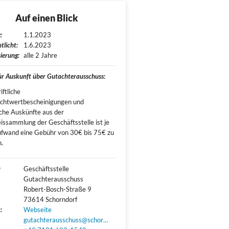
Auf einen Blick
:
1.1.2023
tlicht:
1.6.2023
ierung:
alle 2 Jahre
für Auskunft über Gutachterausschuss:
iftliche
ichtwertbescheinigungen und
liche Auskünfte aus der
issammlung der Geschäftsstelle ist je
fwand eine Gebühr von 30€ bis 75€ zu
.
:
Geschäftsstelle 
Gutachterausschuss

Robert-Bosch-Straße 9

73614 Schorndorf
:
Webseite
gutachterausschuss@schorndorf.de