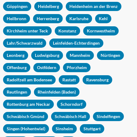
Göppingen
Heidelberg
Heidenheim an der Brenz
Heilbronn
Herrenberg
Karlsruhe
Kehl
Kirchheim unter Teck
Konstanz
Kornwestheim
Lahr/Schwarzwald
Leinfelden-Echterdingen
Leonberg
Ludwigsburg
Mannheim
Nürtingen
Offenburg
Ostfildern
Pforzheim
Radolfzell am Bodensee
Rastatt
Ravensburg
Reutlingen
Rheinfelden (Baden)
Rottenburg am Neckar
Schorndorf
Schwäbisch Gmünd
Schwäbisch Hall
Sindelfingen
Singen (Hohentwiel)
Sinsheim
Stuttgart