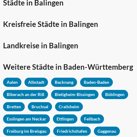
Städte in Balingen
Kreisfreie Städte in Balingen
Landkreise in Balingen
Weitere Städte in
Baden-Württemberg
Aalen
Albstadt
Backnang
Baden-Baden
Biberach an der Riß
Bietigheim-Bissingen
Böblingen
Bretten
Bruchsal
Crailsheim
Esslingen am Neckar
Ettlingen
Fellbach
Freiburg im Breisgau
Friedrichshafen
Gaggenau