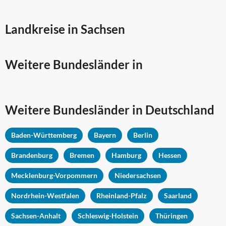
Landkreise in Sachsen
Weitere Bundesländer in
Weitere Bundesländer in Deutschland
Baden-Württemberg
Bayern
Berlin
Brandenburg
Bremen
Hamburg
Hessen
Mecklenburg-Vorpommern
Niedersachsen
Nordrhein-Westfalen
Rheinland-Pfalz
Saarland
Sachsen-Anhalt
Schleswig-Holstein
Thüringen