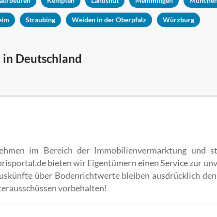
aufbeuren
Kempten
Landshut
Memmingen
Münche
eim
Straubing
Weiden in der Oberpfalz
Würzburg
 in Deutschland
nehmen im Bereich der Immobilienvermarktung und st
isportal.de bieten wir Eigentümern einen Service zur u
Auskünfte über Bodenrichtwerte bleiben ausdrücklich den
terausschüssen vorbehalten!