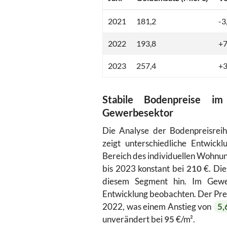
2021
181,2
-3
2022
193,8
+
2023
257,4
+
Stabile Bodenpreise i
Gewerbesektor
Die Analyse der Bodenpreisreih
zeigt unterschiedliche Entwick
Bereich des individuellen Wohnu
bis 2023 konstant bei
210
€. Die
diesem Segment hin. Im Gewerb
Entwicklung beobachten. Der Prei
2022, was einem Anstieg von
5,
unverändert bei
95
€/m².