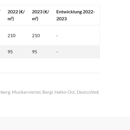
/
2022 (€/
2023 (€/
Entwicklung 2022-
m²)
m²)
2023
210
210
-
95
95
-
nberg, Musikerviertel, Bergl, Hafen-Ost, Deutschhof,