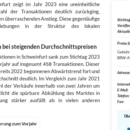
furt zeigt im Jahr 2023 eine uneinheitliche
hl der Transaktionen deutlich zurückging,
en überraschenden Anstieg. Diese gegenläufige
Stichtag
iebungen in der Struktur des lokalen
Veröffen
Aktualis
Preise 
 bei steigenden Durchschnittspreisen
Gebühre
ktionen in Schweinfurt sank zum Stichtag 2023
BRW-Au
rjahr auf insgesamt
458
Transaktionen. Dieser
ereits 2022 begonnenen Abwärtstrend fort und
Adresse
hschnitt deutlich. Im Vergleich zum Jahr 2021
Internet
ahl der Verkäufe innerhalb von zwei Jahren um
E-Mail:
licht die spürbare Abkühlung des Marktes in
Telefon:
ng stärker ausfällt als in vielen anderen
Fax:
Übe
rung zum Vorjahr