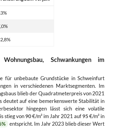
,3%
7,0%
32,8%
m Wohnungsbau, Schwankungen im
e für unbebaute Grundstücke in Schweinfurt
lungen in verschiedenen Marktsegmenten. Im
ngsbaus blieb der Quadratmeterpreis von 2021
s deutet auf eine bemerkenswerte Stabilität in
esektor hingegen lässt sich eine volatile
s stieg von
90
€/m² im Jahr 2021 auf
95
€/m² in
6%
entspricht. Im Jahr 2023 blieb dieser Wert