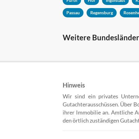
Fürth
Hof
Ingolstadt
K
Passau
Regensburg
Rosenh
Weitere Bundesländer
Hinweis
Wir sind ein privates Unter
Gutachterausschüssen. Über Bor
ihrer Immobilie an. Amtliche 
den örtlich zuständigen Gutach