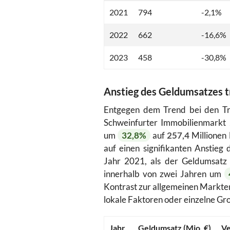
2021
794
-2,1%
2022
662
-16,6%
2023
458
-30,8%
Anstieg des Geldumsatzes t
Entgegen dem Trend bei den Tr
Schweinfurter Immobilienmarkt 
um
32,8%
auf
257,4
Millionen 
auf einen signifikanten Anstieg 
Jahr 2021, als der Geldumsat
innerhalb von zwei Jahren um
Kontrast zur allgemeinen Markten
lokale Faktoren oder einzelne Gr
Jahr
Geldumsatz (Mio. €)
Ve