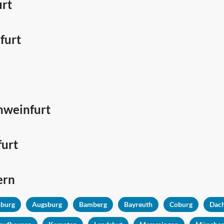
urt
furt
chweinfurt
furt
ern
nburg
Augsburg
Bamberg
Bayreuth
Coburg
Dac