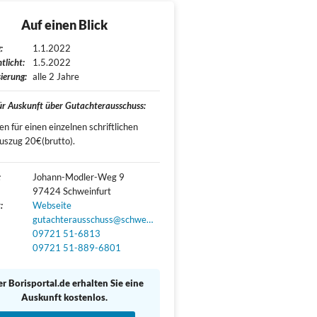
Auf einen Blick
:
1.1.2022
tlicht:
1.5.2022
ierung:
alle 2 Jahre
für Auskunft über Gutachterausschuss:
n für einen einzelnen schriftlichen
szug 20€(brutto).
:
Johann-Modler-Weg 9

97424 Schweinfurt
:
Webseite
gutachterausschuss@schweinfurt.de
09721 51-6813
09721 51-889-6801
r Borisportal.de erhalten Sie eine
Auskunft kostenlos.