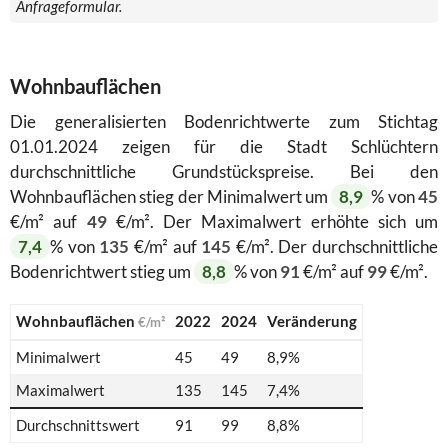
Anfrageformular.
Wohnbauflächen
Die generalisierten Bodenrichtwerte zum Stichtag
01.01.2024 zeigen für die Stadt Schlüchtern
durchschnittliche Grundstückspreise. Bei den
Wohnbauflächen stieg der Minimalwert um
8,9
% von
45
€/m² auf
49
€/m². Der Maximalwert erhöhte sich um
7,4
% von
135
€/m² auf
145
€/m². Der durchschnittliche
Bodenrichtwert stieg um
8,8
% von
91
€/m² auf
99
€/m².
Wohnbauflächen
2022
2024
Veränderung
€/m²
Minimalwert
45
49
8,9%
Maximalwert
135
145
7,4%
Durchschnittswert
91
99
8,8%