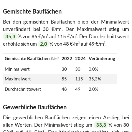
Gemischte Bauflächen
Bei den gemischten Bauflächen blieb der Minimalwert
unverändert bei
30
€/m². Der Maximalwert stieg um
35,3
% von
85
€/m² auf
115
€/m². Der Durchschnittswert
erhöhte sich um
2,0
% von
48
€/m² auf
49
€/m².
Gemischte Bauflächen
2022
2024
Veränderung
€/m²
Minimalwert
30
30
0,0%
Maximalwert
85
115
35,3%
Durchschnittswert
48
49
2,0%
Gewerbliche Bauflächen
Die gewerblichen Bauflächen zeigen einen Anstieg bei
allen Werten. Der Minimalwert stieg um
33,3
% von
30