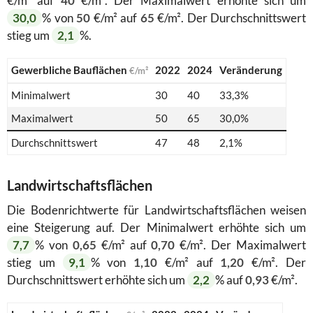
€/m² auf
40
€/m². Der Maximalwert erhöhte sich um
30,0
% von
50
€/m² auf
65
€/m². Der Durchschnittswert
stieg um
2,1
%.
Gewerbliche Bauflächen
2022
2024
Veränderung
€/m²
Minimalwert
30
40
33,3%
Maximalwert
50
65
30,0%
Durchschnittswert
47
48
2,1%
Landwirtschaftsflächen
Die Bodenrichtwerte für Landwirtschaftsflächen weisen
eine Steigerung auf. Der Minimalwert erhöhte sich um
7,7
% von
0,65
€/m² auf
0,70
€/m². Der Maximalwert
stieg um
9,1
% von
1,10
€/m² auf
1,20
€/m². Der
Durchschnittswert erhöhte sich um
2,2
% auf
0,93
€/m².