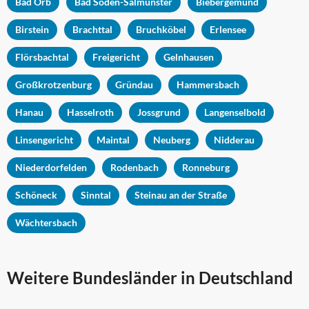
Bad Orb
Bad Soden-Salmünster
Biebergemünd
Birstein
Brachttal
Bruchköbel
Erlensee
Flörsbachtal
Freigericht
Gelnhausen
Großkrotzenburg
Gründau
Hammersbach
Hanau
Hasselroth
Jossgrund
Langenselbold
Linsengericht
Maintal
Neuberg
Nidderau
Niederdorfelden
Rodenbach
Ronneburg
Schöneck
Sinntal
Steinau an der Straße
Wächtersbach
Weitere Bundesländer in Deutschland