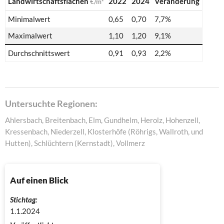
Landwirtschaftsflächen
2022
2024
Veränderung
€/m²
Minimalwert
0,65
0,70
7,7%
Maximalwert
1,10
1,20
9,1%
Durchschnittswert
0,91
0,93
2,2%
Untersuchte Regionen:
Ahlersbach, Breitenbach, Elm, Gundhelm, Herolz, Hohenzell,
Kressenbach, Niederzell, Klosterhöfe (Röhrigs, Wallroth, und
Hutten), Schlüchtern (Kernstadt), Vollmerz
Auf einen Blick
Stichtag:
1.1.2024