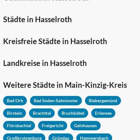
Städte in Hasselroth
Kreisfreie Städte in Hasselroth
Landkreise in Hasselroth
Weitere Städte in
Main-Kinzig-Kreis
Bad Orb
Bad Soden-Salmünster
Biebergemünd
Birstein
Brachttal
Bruchköbel
Erlensee
Flörsbachtal
Freigericht
Gelnhausen
Großkrotzenburg
Gründau
Hammersbach