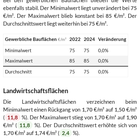
Bei den gewerblichen Bauflächen blieben die Werte
ebenfalls stabil. Der Minimalwert liegt unverändert bei
75
€/m². Der Maximalwert blieb konstant bei
85
€/m². Der
Durchschnittswert liegt weiterhin bei
75
€/m².
Gewerbliche Bauflächen
2022
2024
Veränderung
€/m²
Minimalwert
75
75
0,0%
Maximalwert
85
85
0,0%
Durchschnitt
75
75
0,0%
Landwirtschaftsflächen
Die Landwirtschaftsflächen verzeichnen beim
Minimalwert einen Rückgang von
1,70
€/m² auf
1,50
€/m²
(
11,8
%). Der Maximalwert stieg von
1,70
€/m² auf
1,90
€/m² (
11,8
%). Der Durchschnittswert erhöhte sich von
1,70
€/m² auf
1,74
€/m² (
2,4
%).