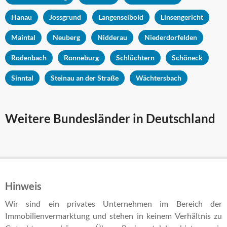
Hanau
Jossgrund
Langenselbold
Linsengericht
Maintal
Neuberg
Nidderau
Niederdorfelden
Rodenbach
Ronneburg
Schlüchtern
Schöneck
Sinntal
Steinau an der Straße
Wächtersbach
Weitere Bundesländer in Deutschland
Hinweis
Wir sind ein privates Unternehmen im Bereich der
Immobilienvermarktung und stehen in keinem Verhältnis zu