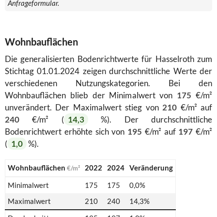
Anfrageformular.
Wohnbauflächen
Die generalisierten Bodenrichtwerte für Hasselroth zum
Stichtag 01.01.2024 zeigen durchschnittliche Werte der
verschiedenen Nutzungskategorien. Bei den
Wohnbauflächen blieb der Minimalwert von
175
€/m²
unverändert. Der Maximalwert stieg von
210
€/m² auf
240
€/m² (
14,3
%). Der durchschnittliche
Bodenrichtwert erhöhte sich von
195
€/m² auf
197
€/m²
(
1,0
%).
Wohnbauflächen
2022
2024
Veränderung
€/m²
Minimalwert
175
175
0,0%
Maximalwert
210
240
14,3%