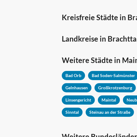
Kreisfreie Städte in Br
Landkreise in Brachtta
Weitere Städte in
Main
Bad Orb
Bad Soden-Salmünster
Gelnhausen
Großkrotzenburg
Linsengericht
Maintal
Neub
Sinntal
Steinau an der Straße
Weitere Bundesländer