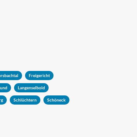
örsbachtal
Freigericht
rund
Langenselbold
rg
Schlüchtern
Schöneck