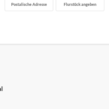
Postalische Adresse
Flurstück angeben
al