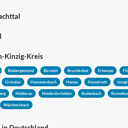
achttal
l
-Kinzig-Kreis
Biebergemünd
Birstein
Bruchköbel
Erlensee
Fl
Gründau
Hammersbach
Hanau
Hasselroth
Jossg
erg
Nidderau
Niederdorfelden
Rodenbach
Ronnebu
Wächtersbach
 in Deutschland