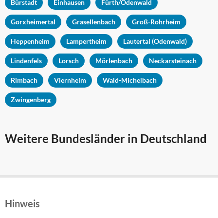
Bürstadt
Einhausen
Fürth/Odenwald
Gorxheimertal
Grasellenbach
Groß-Rohrheim
Heppenheim
Lampertheim
Lautertal (Odenwald)
Lindenfels
Lorsch
Mörlenbach
Neckarsteinach
Rimbach
Viernheim
Wald-Michelbach
Zwingenberg
Weitere Bundesländer in Deutschland
Hinweis