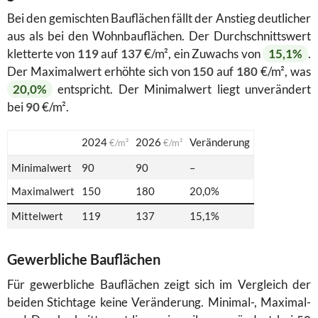
Bei den gemischten Bauflächen fällt der Anstieg deutlicher
aus als bei den Wohnbauflächen. Der Durchschnittswert
kletterte von
119
auf
137
€/m², ein Zuwachs von
15,1%
.
Der Maximalwert erhöhte sich von
150
auf
180
€/m², was
20,0%
entspricht. Der Minimalwert liegt unverändert
bei
90
€/m².
2024
2026
Veränderung
€/m²
€/m²
Minimalwert
90
90
–
Maximalwert
150
180
20,0%
Mittelwert
119
137
15,1%
Gewerbliche Bauflächen
Für gewerbliche Bauflächen zeigt sich im Vergleich der
beiden Stichtage keine Veränderung. Minimal-, Maximal-