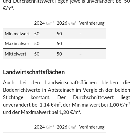
und Durchschnittswert liegen jeweils unverändert bei
50
€/m².
2024
2026
Veränderung
€/m²
€/m²
Minimalwert
50
50
–
Maximalwert
50
50
–
Mittelwert
50
50
–
Landwirtschaftsflächen
Auch bei den Landwirtschaftsflächen bleiben die
Bodenrichtwerte in Abtsteinach im Vergleich der beiden
Stichtage konstant. Der Durchschnittswert liegt
unverändert bei
1,14
€/m², der Minimalwert bei
1,00
€/m²
und der Maximalwert bei
1,20
€/m².
2024
2026
Veränderung
€/m²
€/m²