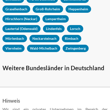
Grasellenbach
Groß-Rohrheim
Heppenheim
Hirschhorn (Neckar)
Lampertheim
Lautertal (Odenwald)
Lindenfels
Lorsch
Mörlenbach
Neckarsteinach
Rimbach
Viernheim
Wald-Michelbach
Zwingenberg
Weitere Bundesländer in Deutschland
Hinweis
Wir sind ein privates Unternehmen im Bereich der