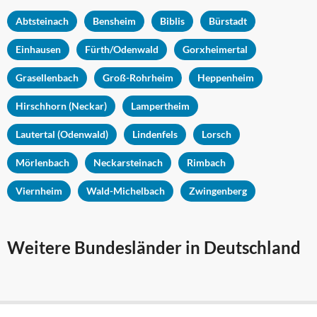
Abtsteinach
Bensheim
Biblis
Bürstadt
Einhausen
Fürth/Odenwald
Gorxheimertal
Grasellenbach
Groß-Rohrheim
Heppenheim
Hirschhorn (Neckar)
Lampertheim
Lautertal (Odenwald)
Lindenfels
Lorsch
Mörlenbach
Neckarsteinach
Rimbach
Viernheim
Wald-Michelbach
Zwingenberg
Weitere Bundesländer in Deutschland