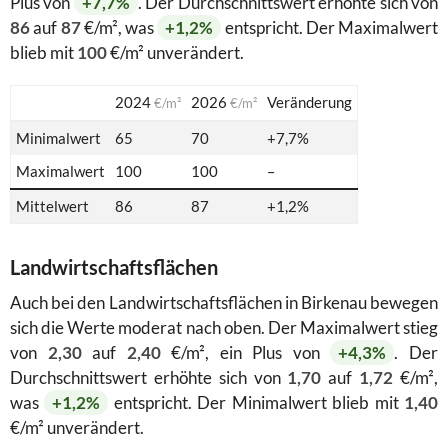
Plus von
+7,7%
. Der Durchschnittswert erhöhte sich von
86
auf
87
€/m², was
+1,2%
entspricht. Der Maximalwert
blieb mit
100
€/m² unverändert.
2024
2026
Veränderung
€/m²
€/m²
Minimalwert
65
70
+7,7%
Maximalwert
100
100
–
Mittelwert
86
87
+1,2%
Landwirtschaftsflächen
Auch bei den Landwirtschaftsflächen in Birkenau bewegen
sich die Werte moderat nach oben. Der Maximalwert stieg
von
2,30
auf
2,40
€/m², ein Plus von
+4,3%
. Der
Durchschnittswert erhöhte sich von
1,70
auf
1,72
€/m²,
was
+1,2%
entspricht. Der Minimalwert blieb mit
1,40
€/m² unverändert.