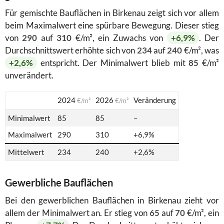
Für gemischte Bauflächen in Birkenau zeigt sich vor allem
beim Maximalwert eine spürbare Bewegung. Dieser stieg
von
290
auf
310
€/m², ein Zuwachs von
+6,9%
. Der
Durchschnittswert erhöhte sich von
234
auf
240
€/m², was
+2,6%
entspricht. Der Minimalwert blieb mit
85
€/m²
unverändert.
2024
2026
Veränderung
€/m²
€/m²
Minimalwert
85
85
–
Maximalwert
290
310
+6,9%
Mittelwert
234
240
+2,6%
Gewerbliche Bauflächen
Bei den gewerblichen Bauflächen in Birkenau zieht vor
allem der Minimalwert an. Er stieg von
65
auf
70
€/m², ein