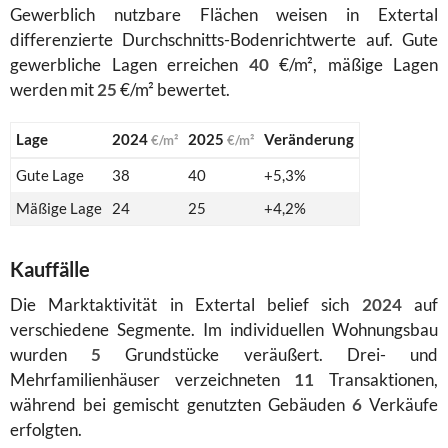
Gewerblich nutzbare Flächen weisen in Extertal
differenzierte Durchschnitts-Bodenrichtwerte auf. Gute
gewerbliche Lagen erreichen
40
€/m², mäßige Lagen
werden mit
25
€/m² bewertet.
Lage
2024
2025
Veränderung
€/m²
€/m²
Gute Lage
38
40
+5,3%
Mäßige Lage
24
25
+4,2%
Kauffälle
Die Marktaktivität in Extertal belief sich
2024
auf
verschiedene Segmente. Im individuellen Wohnungsbau
wurden
5
Grundstücke veräußert. Drei- und
Mehrfamilienhäuser verzeichneten
11
Transaktionen,
während bei gemischt genutzten Gebäuden
6
Verkäufe
erfolgten.