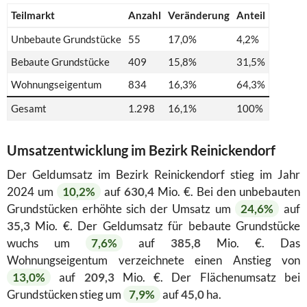
Teilmarkt
Anzahl
Veränderung
Anteil
Unbebaute Grundstücke
55
17,0%
4,2%
Bebaute Grundstücke
409
15,8%
31,5%
Wohnungseigentum
834
16,3%
64,3%
Gesamt
1.298
16,1%
100%
Umsatzentwicklung im Bezirk Reinickendorf
Der Geldumsatz im Bezirk Reinickendorf stieg im Jahr
2024 um
10,2%
auf
630,4
Mio. €. Bei den unbebauten
Grundstücken erhöhte sich der Umsatz um
24,6%
auf
35,3
Mio. €. Der Geldumsatz für bebaute Grundstücke
wuchs um
7,6%
auf
385,8
Mio. €. Das
Wohnungseigentum verzeichnete einen Anstieg von
13,0%
auf
209,3
Mio. €. Der Flächenumsatz bei
Grundstücken stieg um
7,9%
auf
45,0
ha.