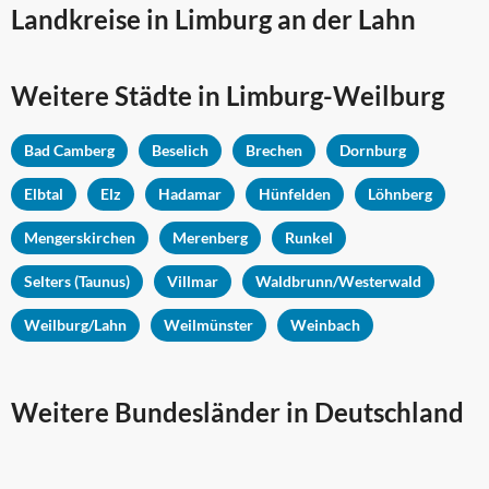
Landkreise in Limburg an der Lahn
Weitere Städte in
Limburg-Weilburg
Bad Camberg
Beselich
Brechen
Dornburg
Elbtal
Elz
Hadamar
Hünfelden
Löhnberg
Mengerskirchen
Merenberg
Runkel
Selters (Taunus)
Villmar
Waldbrunn/Westerwald
Weilburg/Lahn
Weilmünster
Weinbach
Weitere Bundesländer in Deutschland