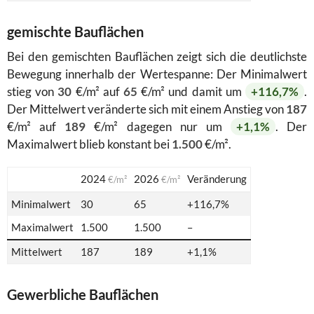
gemischte Bauflächen
Bei den gemischten Bauflächen zeigt sich die deutlichste
Bewegung innerhalb der Wertespanne: Der Minimalwert
stieg von
30
€/m² auf
65
€/m² und damit um
+116,7%
.
Der Mittelwert veränderte sich mit einem Anstieg von
187
€/m² auf
189
€/m² dagegen nur um
+1,1%
. Der
Maximalwert blieb konstant bei
1.500
€/m².
2024
2026
Veränderung
€/m²
€/m²
Minimalwert
30
65
+116,7%
Maximalwert
1.500
1.500
–
Mittelwert
187
189
+1,1%
Gewerbliche Bauflächen