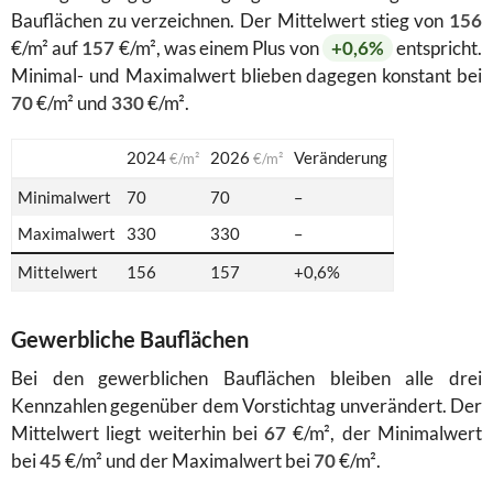
Bauflächen zu verzeichnen. Der Mittelwert stieg von
156
€/m² auf
157
€/m², was einem Plus von
+0,6%
entspricht.
Minimal- und Maximalwert blieben dagegen konstant bei
70
€/m² und
330
€/m².
2024
2026
Veränderung
€/m²
€/m²
Minimalwert
70
70
–
Maximalwert
330
330
–
Mittelwert
156
157
+0,6%
Gewerbliche Bauflächen
Bei den gewerblichen Bauflächen bleiben alle drei
Kennzahlen gegenüber dem Vorstichtag unverändert. Der
Mittelwert liegt weiterhin bei
67
€/m², der Minimalwert
bei
45
€/m² und der Maximalwert bei
70
€/m².