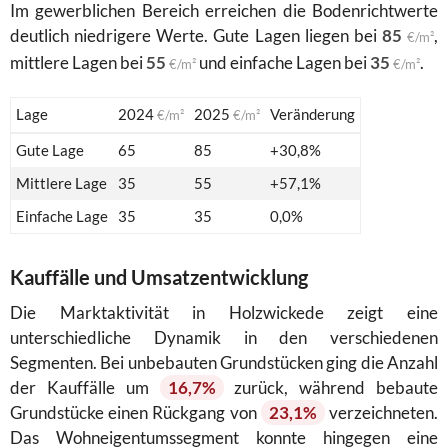
Im gewerblichen Bereich erreichen die Bodenrichtwerte
deutlich niedrigere Werte. Gute Lagen liegen bei
85
,
€/m²
mittlere Lagen bei
55
und einfache Lagen bei
35
.
€/m²
€/m²
Lage
2024
2025
Veränderung
€/m²
€/m²
Gute Lage
65
85
+30,8%
Mittlere Lage
35
55
+57,1%
Einfache Lage
35
35
0,0%
Kauffälle und Umsatzentwicklung
Die Marktaktivität in Holzwickede zeigt eine
unterschiedliche Dynamik in den verschiedenen
Segmenten. Bei unbebauten Grundstücken ging die Anzahl
der Kauffälle um
16,7%
zurück, während bebaute
Grundstücke einen Rückgang von
23,1%
verzeichneten.
Das Wohneigentumssegment konnte hingegen eine