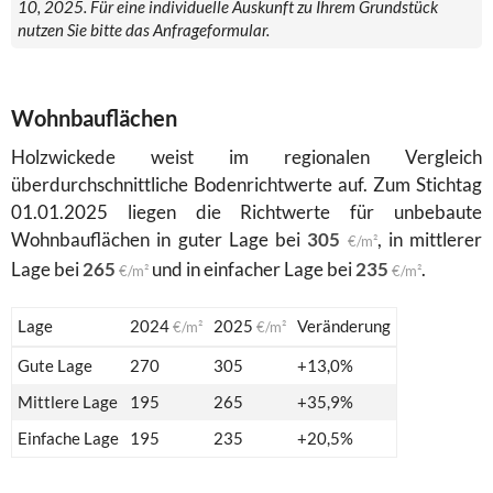
10, 2025. Für eine individuelle Auskunft zu Ihrem Grundstück
nutzen Sie bitte das Anfrageformular.
Wohnbauflächen
Holzwickede weist im regionalen Vergleich
überdurchschnittliche Bodenrichtwerte auf. Zum Stichtag
01.01.2025 liegen die Richtwerte für unbebaute
Wohnbauflächen in guter Lage bei
305
, in mittlerer
€/m²
Lage bei
265
und in einfacher Lage bei
235
.
€/m²
€/m²
Lage
2024
2025
Veränderung
€/m²
€/m²
Gute Lage
270
305
+13,0%
Mittlere Lage
195
265
+35,9%
Einfache Lage
195
235
+20,5%