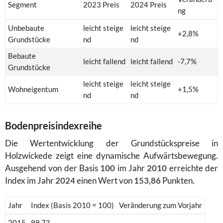
Segment
2023 Preis
2024 Preis
ng
Unbebaute
leicht steige
leicht steige
+2,8%
Grundstücke
nd
nd
Bebaute
leicht fallend
leicht fallend
-7,7%
Grundstücke
leicht steige
leicht steige
Wohneigentum
+1,5%
nd
nd
Bodenpreisindexreihe
Die Wertentwicklung der Grundstückspreise in
Holzwickede zeigt eine dynamische Aufwärtsbewegung.
Ausgehend von der Basis
100
im Jahr
2010
erreichte der
Index im Jahr
2024
einen Wert von
153,86
Punkten.
Jahr
Index (Basis 2010 = 100)
Veränderung zum Vorjahr
2015
99,73
-