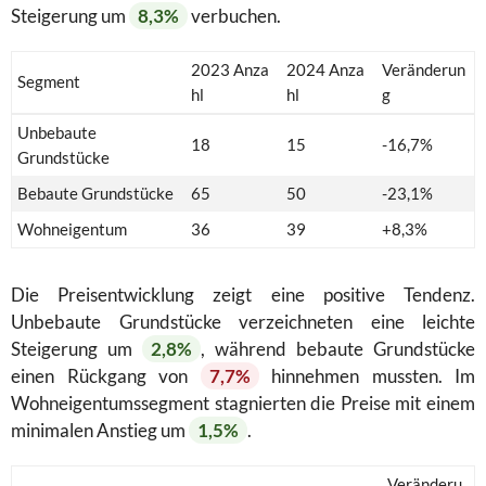
Steigerung um
8,3%
verbuchen.
2023 Anza
2024 Anza
Veränderun
Segment
hl
hl
g
Unbebaute
18
15
-16,7%
Grundstücke
Bebaute Grundstücke
65
50
-23,1%
Wohneigentum
36
39
+8,3%
Die Preisentwicklung zeigt eine positive Tendenz.
Unbebaute Grundstücke verzeichneten eine leichte
Steigerung um
2,8%
, während bebaute Grundstücke
einen Rückgang von
7,7%
hinnehmen mussten. Im
Wohneigentumssegment stagnierten die Preise mit einem
minimalen Anstieg um
1,5%
.
Veränderu