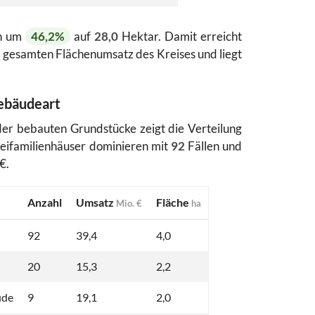
ch um
46,2%
auf
28,0
Hektar. Damit erreicht
gesamten Flächenumsatz des Kreises und liegt
ebäudeart
 der bebauten Grundstücke zeigt die Verteilung
eifamilienhäuser dominieren mit
92
Fällen und
€.
Anzahl
Umsatz
Fläche
Mio. €
ha
92
39,4
4,0
20
15,3
2,2
ude
9
19,1
2,0