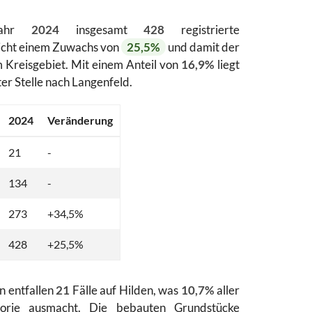
 Jahr
2024
insgesamt
428
registrierte
icht einem Zuwachs von
25,5%
und damit der
 Kreisgebiet. Mit einem Anteil von
16,9%
liegt
ter Stelle nach Langenfeld.
2024
Veränderung
21
-
134
-
273
+34,5%
428
+25,5%
n entfallen
21
Fälle auf Hilden, was
10,7%
aller
gorie ausmacht. Die bebauten Grundstücke