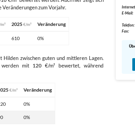
ne Veränderungen zum Vorjahr.
Internet
E-Mail:
2025
Veränderung
/m²
€/m²
Telefon:
Fax:
610
0%
Übe
t Hilden zwischen guten und mittleren Lagen.
te werden mit
120
€/m² bewertet, während
2025
Veränderung
€/m²
120
0%
90
0%