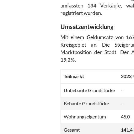
umfassten
134
Verkäufe, wä
registriert wurden.
Umsatzentwicklung
Mit einem Geldumsatz von
167
Kreisgebiet an. Die Steig
Marktposition der Stadt. Der 
19,2%
.
Teilmarkt
2023
Unbebaute Grundstücke
-
Bebaute Grundstücke
-
Wohnungseigentum
45,0
Gesamt
141,4