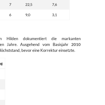
7
22,5
7,6
6
9,0
3,1
 in Hilden dokumentiert die markanten
nen Jahre. Ausgehend vom Basisjahr
2010
öchststand, bevor eine Korrektur einsetzte.
ng