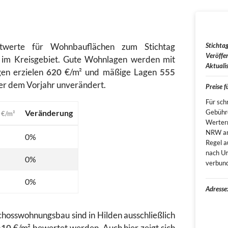
htwerte für Wohnbauflächen zum Stichtag
Stichtag
Veröffen
 im Kreisgebiet. Gute Wohnlagen werden mit
Aktualis
gen erzielen
620
€/m² und mäßige Lagen
555
er dem Vorjahr unverändert.
Preise 
Für sch
5
Veränderung
Gebühr
€/m²
Werter
NRW an.
0%
Regel a
nach Um
0%
verbun
0%
Adresse
hosswohnungsbau sind in Hilden ausschließlich
610
€/m² bewertet werden. Auch hier zeigt sich