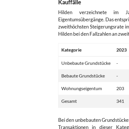
Kauffälle
Hilden verzeichnete im
Eigentumsübergänge. Das entspr
zweithöchsten Steigerungsrate im
Hilden bei den Fallzahlen an zwei
Kategorie
2023
Unbebaute Grundstücke
-
Bebaute Grundstücke
-
Wohnungseigentum
203
Gesamt
341
Bei den unbebauten Grundstücke
Transaktionen in dieser Kate