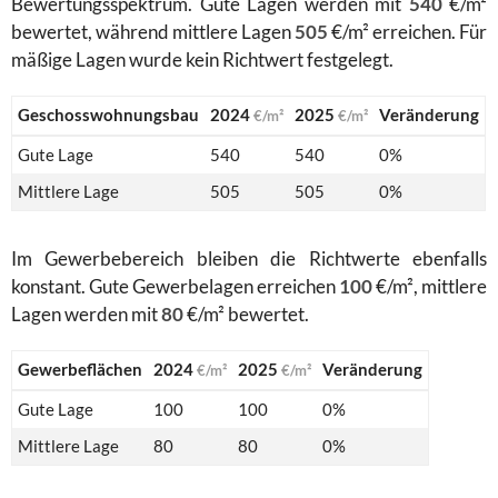
Bewertungsspektrum. Gute Lagen werden mit
540
€/m²
bewertet, während mittlere Lagen
505
€/m² erreichen. Für
mäßige Lagen wurde kein Richtwert festgelegt.
Geschosswohnungsbau
2024
2025
Veränderung
€/m²
€/m²
Gute Lage
540
540
0%
Mittlere Lage
505
505
0%
Im Gewerbebereich bleiben die Richtwerte ebenfalls
konstant. Gute Gewerbelagen erreichen
100
€/m², mittlere
Lagen werden mit
80
€/m² bewertet.
Gewerbeflächen
2024
2025
Veränderung
€/m²
€/m²
Gute Lage
100
100
0%
Mittlere Lage
80
80
0%