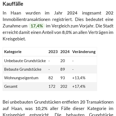
Kauffälle
In Haan wurden im Jahr
2024
insgesamt
202
Immobilientransaktionen registriert. Dies bedeutet eine
Zunahme um
17,4%
im Vergleich zum Vorjahr. Die Stadt
erreicht damit einen Anteil von
8,0%
an allen Verträgen im
Kreisgebiet.
Kategorie
2023
2024
Veränderung
Unbebaute Grundstücke
-
20
-
Bebaute Grundstücke
-
89
-
Wohnungseigentum
82
93
+13,4%
Gesamt
172
202
+17,4%
Bei unbebauten Grundstücken entfielen
20
Transaktionen
auf Haan, was
10,2%
aller Fälle dieser Kategorie im
Kreisgebiet entspricht. Die bebauten Grundstücke