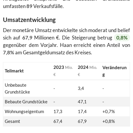
umfassten
89
Verkaufsfälle.
Umsatzentwicklung
Der monetäre Umsatz entwickelte sich moderat und belief
sich auf
67,9
Millionen €. Die Steigerung betrug
0,8%
gegenüber dem Vorjahr. Haan erreicht einen Anteil von
7,8%
am Gesamtgeldumsatz des Kreises.
2023
2024
Veränderun
Mio.
Mio.
Teilmarkt
g
€
€
Unbebaute
-
3,4
-
Grundstücke
Bebaute Grundstücke
-
47,1
-
Wohnungseigentum
17,3
17,4
+0,7%
Gesamt
67,4
67,9
+0,8%