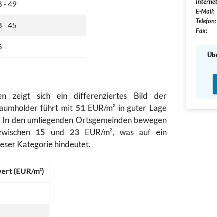
Internet
 - 49
E-Mail:
Telefon:
 - 45
Fax:
6
Übe
n zeigt sich ein differenziertes Bild der
Baumholder führt mit
51
EUR/m² in guter Lage
e. In den umliegenden Ortsgemeinden bewegen
 zwischen
15
und
23
EUR/m², was auf ein
eser Kategorie hindeutet.
ert (EUR/m²)