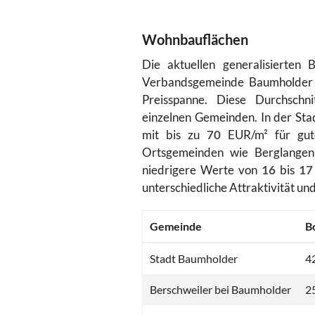
Wohnbauflächen
Die aktuellen generalisierten
Verbandsgemeinde Baumholder z
Preisspanne. Diese Durchschni
einzelnen Gemeinden. In der Sta
mit bis zu
70
EUR/m² für gute
Ortsgemeinden wie Berglangenb
niedrigere Werte von
16
bis
17
unterschiedliche Attraktivität un
Gemeinde
B
Stadt Baumholder
42
Berschweiler bei Baumholder
25