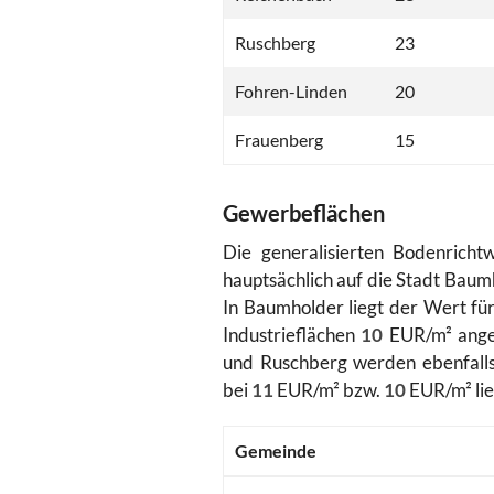
Ruschberg
23
Fohren-Linden
20
Frauenberg
15
Gewerbeflächen
Die generalisierten Bodenricht
hauptsächlich auf die Stadt Bau
In Baumholder liegt der Wert f
Industrieflächen
10
EUR/m² anges
und Ruschberg werden ebenfalls
bei
11
EUR/m² bzw.
10
EUR/m² lie
Gemeinde