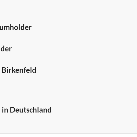
Baumholder
lder
n
Birkenfeld
 in Deutschland