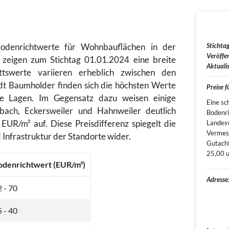
 Bodenrichtwerte für Wohnbauflächen in der
Stichtag
Veröffen
eigen zum Stichtag 01.01.2024 eine breite
Aktualis
ttswerte variieren erheblich zwischen den
dt Baumholder finden sich die höchsten Werte
Preise 
 Lagen. Im Gegensatz dazu weisen einige
Eine sc
ach, Eckersweiler und Hahnweiler deutlich
Bodenri
EUR/m² auf. Diese Preisdifferenz spiegelt die
Landesv
Vermes
d Infrastruktur der Standorte wider.
Gutacht
25,00 u
odenrichtwert (EUR/m²)
Adresse
 - 70
 - 40