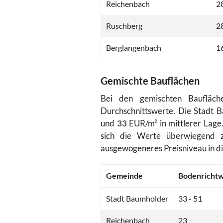
Reichenbach
28
Ruschberg
28
Berglangenbach
1
Gemischte Bauflächen
Bei den gemischten Baufläche
Durchschnittswerte. Die Stadt 
und
33
EUR/m² in mittlerer Lag
sich die Werte überwiegend
ausgewogeneres Preisniveau in di
Gemeinde
Bodenrichtw
Stadt Baumholder
33 - 51
Reichenbach
23