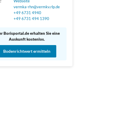
:
Webseite
vermka-rhn@vermkv.rlp.de
+49 6731 4940
+49 6731 494 1390
r Borisportal.de erhalten Sie eine
Auskunft kostenlos.
Bodenrichtwert ermitteln