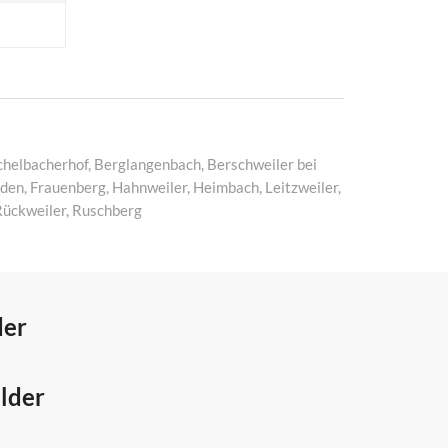
chelbacherhof, Berglangenbach, Berschweiler bei
den, Frauenberg, Hahnweiler, Heimbach, Leitzweiler,
Rückweiler, Ruschberg
der
lder