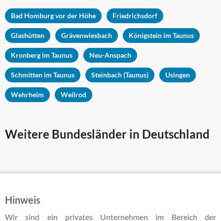
Bad Homburg vor der Höhe
Friedrichsdorf
Glashütten
Grävenwiesbach
Königstein im Taunus
Kronberg im Taunus
Neu-Anspach
Schmitten im Taunus
Steinbach (Taunus)
Usingen
Wehrheim
Weilrod
Weitere Bundesländer in Deutschland
Hinweis
Wir sind ein privates Unternehmen im Bereich der