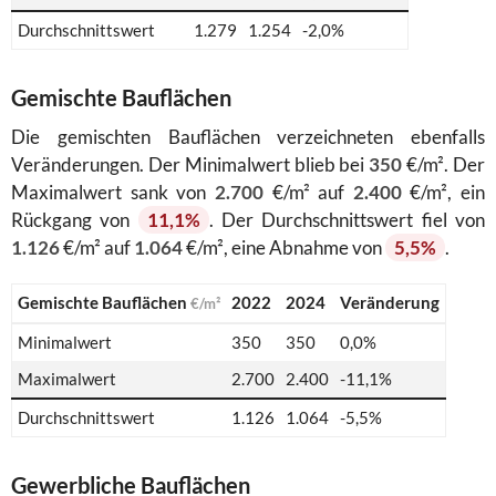
Durchschnittswert
1.279
1.254
-2,0%
Gemischte Bauflächen
Die gemischten Bauflächen verzeichneten ebenfalls
Veränderungen. Der Minimalwert blieb bei
350
€/m². Der
Maximalwert sank von
2.700
€/m² auf
2.400
€/m², ein
Rückgang von
11,1%
. Der Durchschnittswert fiel von
1.126
€/m² auf
1.064
€/m², eine Abnahme von
5,5%
.
Gemischte Bauflächen
2022
2024
Veränderung
€/m²
Minimalwert
350
350
0,0%
Maximalwert
2.700
2.400
-11,1%
Durchschnittswert
1.126
1.064
-5,5%
Gewerbliche Bauflächen