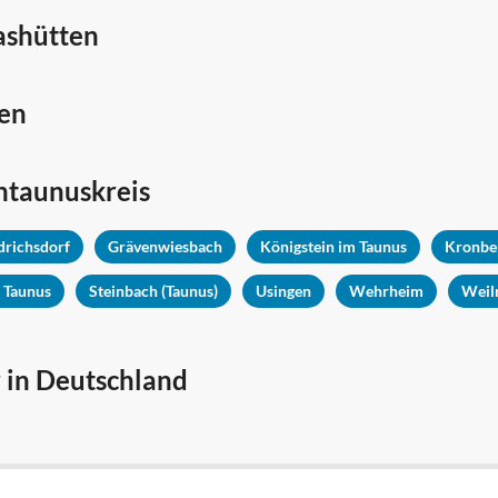
lashütten
ten
htaunuskreis
drichsdorf
Grävenwiesbach
Königstein im Taunus
Kronbe
 Taunus
Steinbach (Taunus)
Usingen
Wehrheim
Weil
 in Deutschland