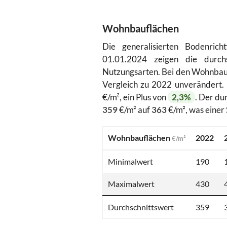
Wohnbauflächen
Die generalisierten Bodenric
01.01.2024 zeigen die durchs
Nutzungsarten. Bei den Wohnbau
Vergleich zu 2022 unverändert.
€/m², ein Plus von
2,3%
. Der du
359
€/m² auf
363
€/m², was einer
Wohnbauflächen
2022
€/m²
Minimalwert
190
Maximalwert
430
Durchschnittswert
359