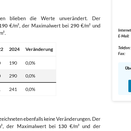
hen blieben die Werte unverändert. Der
190
€/m², der Maximalwert bei
290
€/m² und
Internet
m².
E-Mail:
Telefon:
22
2024
Veränderung
Fax:
0
190
0,0%
Übe
0
290
0,0%
1
241
0,0%
zeichneten ebenfalls keine Veränderungen. Der
², der Maximalwert bei
130
€/m² und der