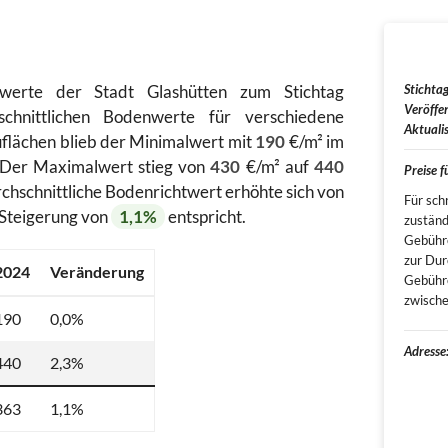
htwerte der Stadt Glashütten zum Stichtag
Stichtag
Veröffen
chnittlichen Bodenwerte für verschiedene
Aktualis
flächen blieb der Minimalwert mit
190
€/m² im
 Der Maximalwert stieg von
430
€/m² auf
440
Preise 
rchschnittliche Bodenrichtwert erhöhte sich von
Für sch
 Steigerung von
1,1%
entspricht.
zuständ
Gebühr
zur Dur
2024
Veränderung
Gebühre
zwische
190
0,0%
Adresse
440
2,3%
363
1,1%