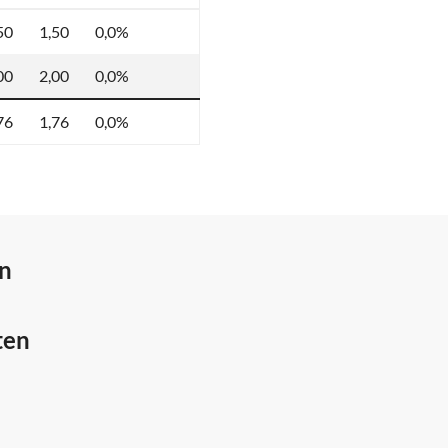
50
1,50
0,0%
00
2,00
0,0%
76
1,76
0,0%
en
ten