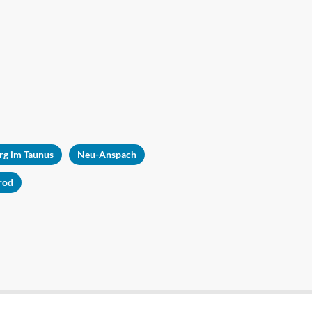
rg im Taunus
Neu-Anspach
rod