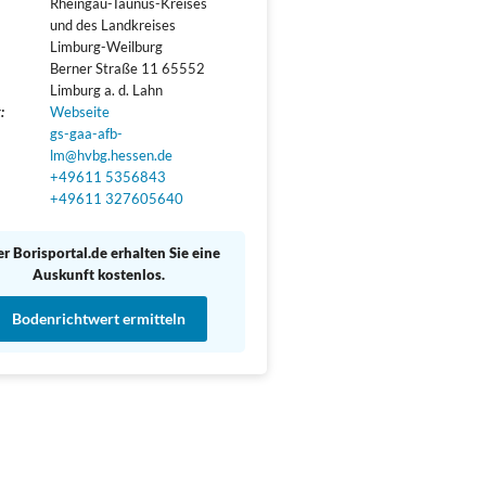
Rheingau-Taunus-Kreises 
und des Landkreises 
Limburg-Weilburg

Berner Straße 11 65552 
Limburg a. d. Lahn
:
Webseite
gs-gaa-afb-
lm@hvbg.hessen.de
+49611 5356843
+49611 327605640
r Borisportal.de erhalten Sie eine
Auskunft kostenlos.
Bodenrichtwert ermitteln